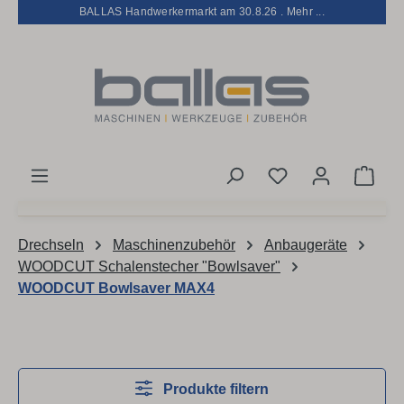
BALLAS Handwerkermarkt am 30.8.26 . Mehr ...
Zum Hauptinhalt springen
Du hast 0 Produk
Ware
Drechseln
Maschinenzubehör
Anbaugeräte
WOODCUT Schalenstecher "Bowlsaver"
WOODCUT Bowlsaver MAX4
Produkte filtern