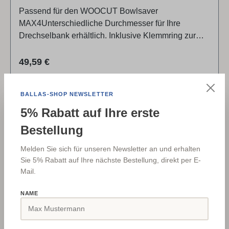
Passend für den WOOCUT Bowlsaver
MAX4Unterschiedliche Durchmesser für Ihre
Drechselbank erhältlich. Inklusive Klemmring zur
Höheneinrichtung und zusätzlichen Stabilität. Gerne
unterstützen wir Sie bei der richtigen Auswahl.
Regulärer Preis:
49,59 €
Marke / Hersteller / Produktverantwortlicher:Woodcut
Tools LimitedNapier, Hawkes Bay, New
Weitere Ausführungen verfügbar
BALLAS-SHOP NEWSLETTER
ZealandNeuseeland
5% Rabatt auf Ihre erste
Details
Bestellung
Melden Sie sich für unseren Newsletter an und erhalten
✓
497333-02
Sie 5% Rabatt auf Ihre nächste Bestellung, direkt per E-
Mail.
NAME