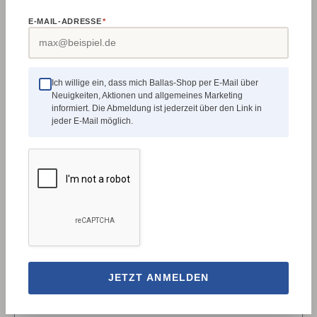
(Produkt) ca.14 mm Gewicht (Netto) ca.9 kg
E-MAIL-ADRESSE
*
✓
6800001
Rabatt
%
Ich willige ein, dass mich Ballas-Shop per E-Mail über
Neuigkeiten, Aktionen und allgemeines Marketing
informiert. Die Abmeldung ist jederzeit über den Link in
jeder E-Mail möglich.
Unicraft Arbeitsplatzmatte 3040 x 640 mm
BrandhemmendAus Polyurethan auf
PolyetherbasisOberfläche: genopptUnterseite:
genoppt, für maximalen Stehkomfort und
JETZT ANMELDEN
RutschfestigkeitErgonomischer Bodenbelag für
SteharbeitsplätzeÖl und Benzinresistent5 Jahre
Verkaufspreis:
Regulärer Preis:
379,61 €
427,21 €
(11.14% gespart)