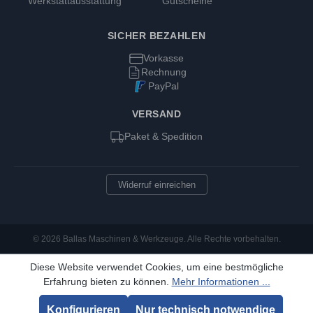
Werkstattausstattung
Gutscheine
SICHER BEZAHLEN
Vorkasse
Rechnung
PayPal
VERSAND
Paket & Spedition
Widerruf einreichen
© 2026 Ballas Maschinen & Werkzeuge. Alle Rechte vorbehalten.
Diese Website verwendet Cookies, um eine bestmögliche
Erfahrung bieten zu können.
Mehr Informationen ...
Konfigurieren
Nur technisch notwendige