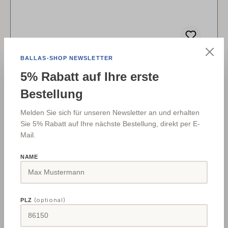
BALLAS-SHOP NEWSLETTER
Unicraft Arbeitsplatzmatte 1840 x 940 mm
5% Rabatt auf Ihre erste
Bestellung
BrandhemmendAus Polyurethan auf
Melden Sie sich für unseren Newsletter an und erhalten
PolyetherbasisOberfläche: genopptUnterseite:
Sie 5% Rabatt auf Ihre nächste Bestellung, direkt per E-
genoppt, für maximalen Stehkomfort und
Mail.
RutschfestigkeitErgonomischer Bodenbelag für
SteharbeitsplätzeÖl und Benzinresistent5 Jahre
Verkaufspreis:
Regulärer Preis:
320,11 €
NAME
362,95 €
(11.8% gespart)
GarantieMade in Germany Technische Daten
Allgemeine Informationen Temperaturbeständigkeit-
35 – 95 °C Farbeanthrazit BrandklasseB1 nach DIN
(optional)
PLZ
4102 Abmessungen und Gewichte Länge (Produkt)
Details
ca.1840 mm Breite/Tiefe (Produkt) ca.940 mm Höhe