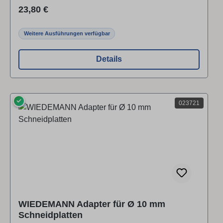
Innensechskant.
Regulärer Preis:
23,80 €
Weitere Ausführungen verfügbar
Details
✓
023721
WIEDEMANN Adapter für Ø 10 mm
Schneidplatten