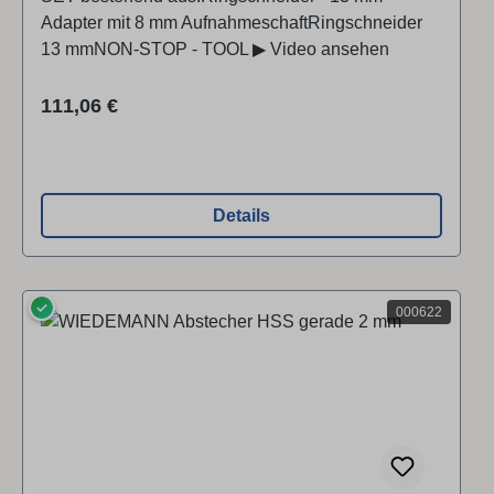
Adapter mit 8 mm AufnahmeschaftRingschneider
13 mmNON-STOP - TOOL ▶ Video ansehen
Regulärer Preis:
111,06 €
Details
✓
000622