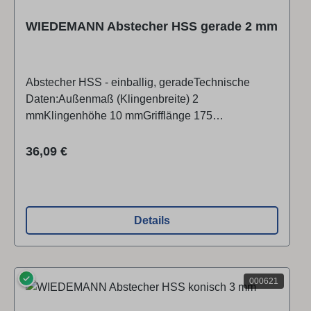
WIEDEMANN Abstecher HSS gerade 2 mm
Abstecher HSS - einballig, geradeTechnische
Daten:Außenmaß (Klingenbreite) 2
mmKlingenhöhe 10 mmGrifflänge 175
mmGesamtlänge 280 mmAlle Maßangaben sind
ungefähre Werte.
Regulärer Preis:
36,09 €
Details
✓
000621