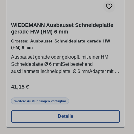
WIEDEMANN Ausbauset Schneideplatte
gerade HW (HM) 6 mm
Groesse:
Ausbauset Schneideplatte gerade HW
(HM) 6 mm
Ausbauset gerade oder gekröpft, mit einer HM
Schneideplatte Ø 6 mm!Set bestehend
aus:Hartmetallschneidplatte Ø 6 mmAdapter mit 8
mm AufnahmeschaftSchraube M2,5 mmPassend
für:die Wiedemann-Haltestangen DWI-UHH13H
Regulärer Preis:
41,15 €
(Haltestange Universal 13 mm) oder DWI-
UHH13HK (Haltestange Universal 13 mm kurz)Bei
Weitere Ausführungen verfügbar
anderen Werkzeugträgern mit Ø 8 mm
Aufnahmebohrung kann eine Anpassung (kürzen)
Details
des Aufnahmeschafts notwendig seinDie Lieferung
erfolgt ohne Haltestangen!