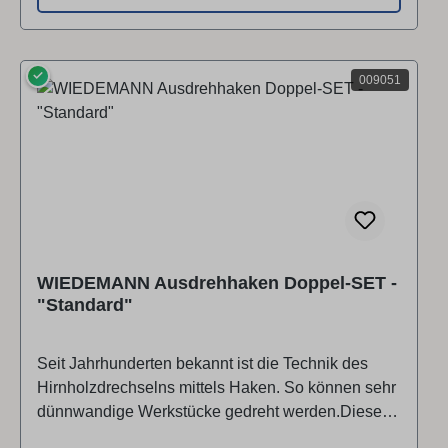
Einsatzzweck.SET bestehend aus: Aluminiumheft
300 mm mit Aufnahmebohrung 10 mm und 13
mmHaltestange D = 13 mm, mit 8 mm Aufnahme für
✓
Haken und Aufnahme für TassenstahlHaltestange
009051
D = 13 mm für SchaberplattenAusdrehhaken
standard - geradeAusdrehhaken standard -
gekröpftTassenstahl 13 mm2 Stk.
SchaberplattenAluminiumkoffer ▶ Video ansehen
▶ Video ansehen
WIEDEMANN Ausdrehhaken Doppel-SET -
"Standard"
Seit Jahrhunderten bekannt ist die Technik des
Hirnholzdrechselns mittels Haken. So können sehr
dünnwandige Werkstücke gedreht werden.Dieser
Haken ist absolut ausgereift in Form und