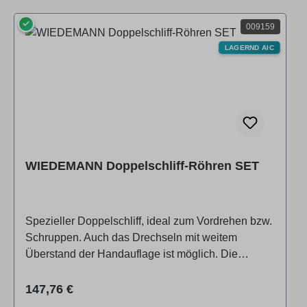
✓
009159
LAGERND AIC
WIEDEMANN Doppelschliff-Röhren SET
Spezieller Doppelschliff, ideal zum Vordrehen bzw.
Schruppen. Auch das Drechseln mit weitem
Überstand der Handauflage ist möglich. Die
Röhren sind weniger tief ausgefräst, was ihnen in
Verbindung mit dem speziellen Anschliff eine sehr
Regulärer Preis:
147,76 €
hohe Stabilität gibt. Doppelschliff-Röhren-SET