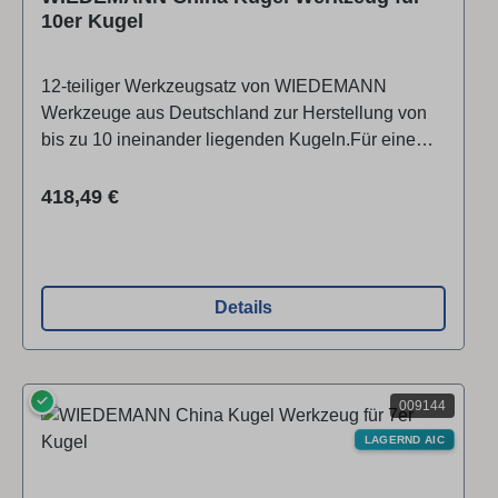
10er Kugel
12-teiliger Werkzeugsatz von WIEDEMANN
Werkzeuge aus Deutschland zur Herstellung von
bis zu 10 ineinander liegenden Kugeln.Für eine
Kugelgröße von Ø 100 mm.Wir empfehlen zur
Herstellung sehr feinwüchsige, harte Holzarten.
Regulärer Preis:
418,49 €
Damit erhalten Sie das beste Ergebnis.
Videoanleitung siehe in der Rubrik
VIDEO.Lieferumfang: 10-teiliges Werkzeugset aus
HSSWerkzeugaufnahme mit Holzheft und fixer
Details
StahlverstärkungKonus-SchabloneAnleitung ▶
Video ansehen
✓
009144
LAGERND AIC