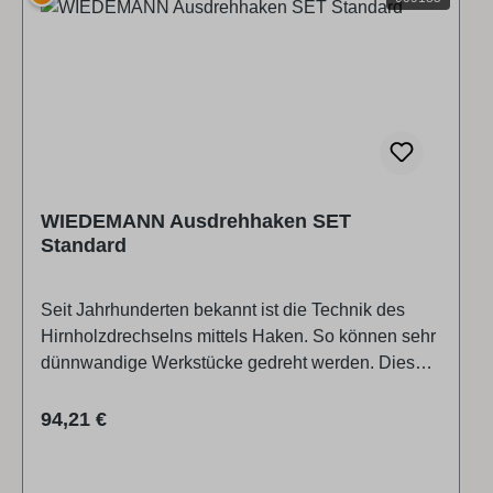
Heft 16 mm lang (560 mm) ▶ Video ansehen ▶
Video ansehen
WIEDEMANN Ausdrehhaken SET
Standard
Seit Jahrhunderten bekannt ist die Technik des
Hirnholzdrechselns mittels Haken. So können sehr
dünnwandige Werkstücke gedreht werden. Dieser
Haken ist absolut ausgereift in Form und
Qualität.Er wird in Deutschland erzeugt und mittels
Regulärer Preis:
94,21 €
Wasserstrahl geschnitten.Dadurch ist keine
Wärmebehandlung notwendig und das Material