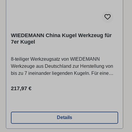
WIEDEMANN China Kugel Werkzeug für
7er Kugel
8-teiliger Werkzeugsatz von WIEDEMANN
Werkzeuge aus Deutschland zur Herstellung von
bis zu 7 ineinander liegenden Kugeln. Für eine
Kugelgröße von Ø 65 mm.Wir empfehlen zur
Herstellung sehr feinwüchsige, harte Holzarten.
Regulärer Preis:
217,97 €
Damit erhalten Sie das beste Ergebnis.
Videoanleitung siehe in der Rubrik
VIDEO.Lieferumfang: 7-teiliges Werkzeugset aus
HSSWerkzeugaufnahme mit Holzheft ▶ Video
Details
ansehen