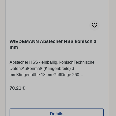
WIEDEMANN Abstecher HSS konisch 3
mm
Abstecher HSS - einballig, konischTechnische
Daten:Außenmaß (Klingenbreite) 3
mmKlingenhöhe 18 mmGrifflänge 260
mmGesamtlänge 430 mmAlle Maßangaben sind
ungefähre Werte.
Regulärer Preis:
70,21 €
Details