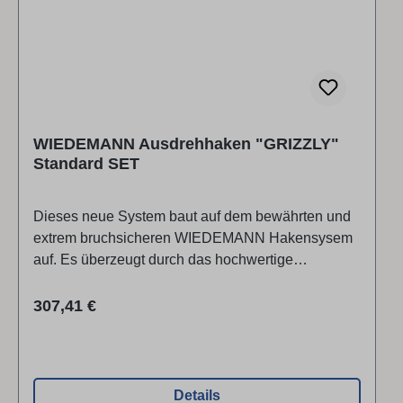
geradeAusdrehhaken groß -
gekröpftAluminiumkoffer ▶ Video ansehen ▶ Video
ansehen
WIEDEMANN Ausdrehhaken "GRIZZLY"
Standard SET
Dieses neue System baut auf dem bewährten und
extrem bruchsicheren WIEDEMANN Hakensysem
auf. Es überzeugt durch das hochwertige
Aluminiumheft, die schwarz oxidierten Werkzeuge
und umfangreiche Kombinationsmöglichkeiten!Die
Regulärer Preis:
307,41 €
Oberflächen gehärteten Haltestangen können
individuell im Heft verschoben und somit in der
Länge verstellt werden, dies garantiert ein
besonders sicheres Arbeiten bei jedem
Details