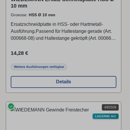
10 mm
Groesse:
HSS Ø 10 mm
Ersatzschneidplatte in HSS- oder Hartmetall-
Ausführung.Passend für Haltestange gerade (Art.
000668-08) und Haltestange gekröpft (Art. 000668-
81) und Adapter für Schneidplatten (Art.
023721).Lieferung ohne Werkzeugträger und
Regulärer Preis:
14,28 €
Schraube.
Weitere Ausführungen verfügbar
Details
✓
495509
LAGERND AIC