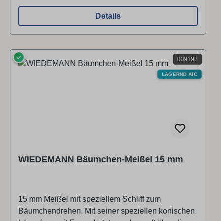
bleibt absolut spannungsfrei mit gleichmäßigem
Härtegrad.Dies ergibt eine höchstmögliche
Details
Bruchsicherheit und Wiederstandsfähigkeit.Der
Haken hat eine 8 mm Aufnahme und ist somit
universell einsetzbar.SET bestehend aus:Haken
✓
gekröpft "Standard" (40mm)Universalhaltestange
009193
mit Heft 13mm kurz (360 mm) ▶ Video ansehen ▶
LAGERND AIC
Video ansehen
WIEDEMANN Bäumchen-Meißel 15 mm
15 mm Meißel mit speziellem Schliff zum
Bäumchendrehen. Mit seiner speziellen konischen