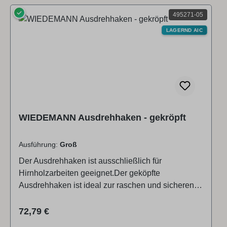
✓
495271-05
LAGERND AIC
WIEDEMANN Ausdrehhaken - gekröpft
Ausführung:
Groß
Der Ausdrehhaken ist ausschließlich für
Hirnholzarbeiten geeignet.Der geköpfte
Ausdrehhaken ist ideal zur raschen und sicheren
seitlichen Ausarbeitung von Werkstücken.Im
Gegensatz zu traditionellen Werkzeugen wird
Regulärer Preis:
72,79 €
dieser Ausdrehhaken aus einem Stück