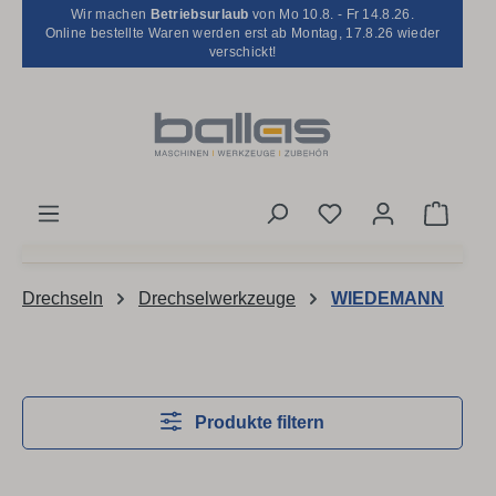
Wir machen
Betriebsurlaub
von Mo 10.8. - Fr 14.8.26.
Zum Hauptinhalt springen
Online bestellte Waren werden erst ab Montag, 17.8.26 wieder
verschickt!
Du hast 0 Produkt
Waren
Drechseln
Drechselwerkzeuge
WIEDEMANN
Produkte filtern