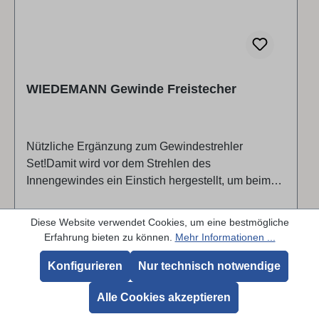
WIEDEMANN Gewinde Freistecher
Nützliche Ergänzung zum Gewindestrehler
Set!Damit wird vor dem Strehlen des
Innengewindes ein Einstich hergestellt, um beim
Absetzen des Strehlers nicht das Innengewinde zu
beschädigen. Lieferumfang Gewinde
Regulärer Preis:
41,45 €
Diese Website verwendet Cookies, um eine bestmögliche
Freistechwerkzeug
Erfahrung bieten zu können.
Mehr Informationen ...
Konfigurieren
Nur technisch notwendige
Details
Alle Cookies akzeptieren