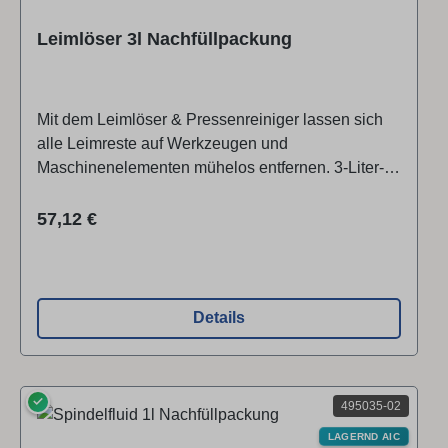
Leimlöser 3l Nachfüllpackung
Mit dem Leimlöser & Pressenreiniger lassen sich
alle Leimreste auf Werkzeugen und
Maschinenelementen mühelos entfernen. 3-Liter-
Nachfüllpackung
Regulärer Preis:
57,12 €
Details
✓
495035-02
LAGERND AIC