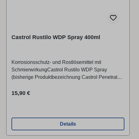
Castrol Rustilo WDP Spray 400ml
Korrosionsschutz- und Rostlösemittel mit
SchmierwirkungCastrol Rustilo WDP Spray
(bisherige Produktbezeichnung Castrol Penetrat
WDP Spray) ist ein kriechfähiges Mehrzweck-
Sprühöl mit ausgezeichneten
Regulärer Preis:
15,90 €
Rostlöseeigenschaften und hervorragendem
Korrosionsschutz. Durch einen speziellen Zusatz
entsteht beim Lösen von Verbindungen ein
Gleitfilm, der auch bei mehrmaliger Montage
Details
wirksam bleibt.Anwendung In Betrieb und
Werkstatt kann Castrol Rustilo WDP Spray