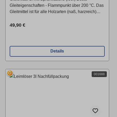
Gleiteigenschaften - Flammpunkt über 200 °C. Das
Gleitmittel ist für alle Holzarten (naß, harzreich)
geeignet. Es enthält keine Silikonöle, wodurch eine
problemlose Nachbearbeitung des Holzes
Regulärer Preis:
49,90 €
(lackieren, furnieren,...) gegeben ist. Verhindert das
Anhaften von Hobel- und Harzrückständen sowie
Flugrost an der Hobelfläche.
Details
⏱
001688