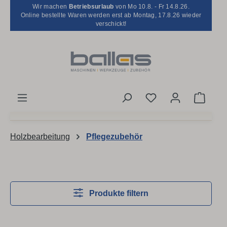
Wir machen
Betriebsurlaub
von Mo 10.8. - Fr 14.8.26.
Zum Hauptinhalt springen
Online bestellte Waren werden erst ab Montag, 17.8.26 wieder
verschickt!
Du hast 0 Produkt
Waren
Holzbearbeitung
Pflegezubehör
Produkte filtern