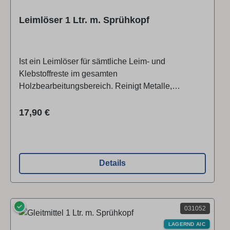
Leimlöser 1 Ltr. m. Sprühkopf
Ist ein Leimlöser für sämtliche Leim- und
Klebstoffreste im gesamten
Holzbearbeitungsbereich. Reinigt Metalle,
Kunststoffe, Holz, Gummi und Dichtungen. Je nach
Verschmutzungsgrad mit Wasser verdünnbar. Bei
Regulärer Preis:
17,90 €
Verwendung auf Lackoberflächen Beständigkeit
prüfen!
Details
✓
031052
LAGERND AIC