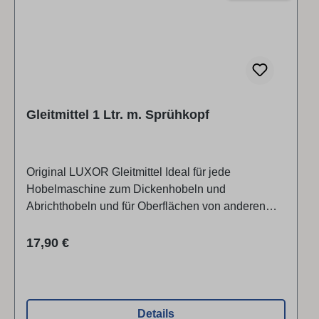
Gleitmittel 1 Ltr. m. Sprühkopf
Original LUXOR Gleitmittel Ideal für jede
Hobelmaschine zum Dickenhobeln und
Abrichthobeln und für Oberflächen von anderen
Holzbearbeitungsmaschinen.Version 517L mit
extra hohem Flammpunkt. Flüssig und sparsam, für
Regulärer Preis:
17,90 €
alle Holzarten geeignet. Silikonfrei! Hinterlässt
keine Rückstände! Technische Daten: - Inhalt 1
Liter- Flammpunkt >200° C
Details