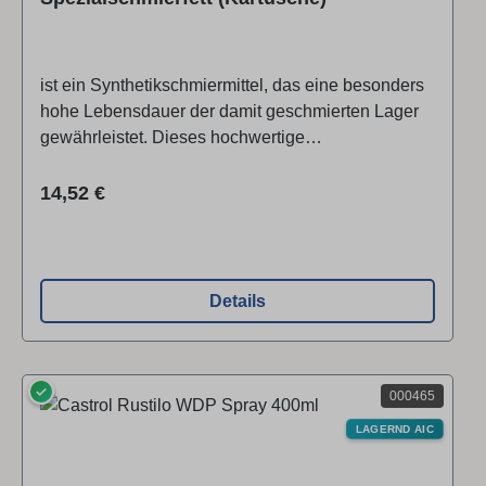
ist ein Synthetikschmiermittel, das eine besonders
hohe Lebensdauer der damit geschmierten Lager
gewährleistet. Dieses hochwertige
Synthetikschmierfett darf auf keinen Fall mit Billig­
schmiermitteln gemischt werden! Einsatz­tempera­
Regulärer Preis:
14,52 €
turbe­reich von -30 °C bis +120 °C, Inhalt 400 g.
Details
✓
000465
LAGERND AIC