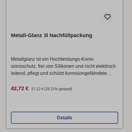
Metall-Glanz 3l Nachfüllpackung
Metallglanz ist ein Hochleistungs-Korro­
sionsschutz, frei von ­Sili­konen und nicht elektrisch
leitend, pflegt und schützt korro­sion­ge­fähr­dete
Ober­­flächen aus Metall - ist nicht aggressiv gegen
Textilien, Kunststoffe, Gummi und Farben.
Verkaufspreis:
Regulärer Preis:
42,72 €
57,12 €
(25.21% gespart)
Details