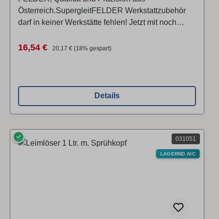
Österreich.SupergleitFELDER Werkstattzubehör
darf in keiner Werkstätte fehlen! Jetzt mit noch
besseren Gleit-Eigenschaften. „Super-Gleit“ erhöht
die Gleitfähigkeit beim Hobeln und enthält keine
Verkaufspreis:
Regulärer Preis:
16,54 €
20,17 €
(18% gespart)
Wasseranteile und Silikonöle. Dadurch bleiben
keine Gleitmittelrückstände am Holz und eine
sofortige weitere Behandlung der Oberflächen ist
gewährleistet.Die Sprühflasche kann aus der 3-
Details
Liter-Nachfüllpackung befüllt werden.
✓
031051
LAGERND AIC