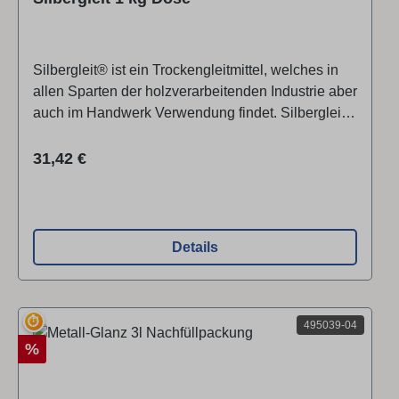
Silbergleit® ist ein Trockengleitmittel, welches in
allen Sparten der holzverarbeitenden Industrie aber
auch im Handwerk Verwendung findet. Silbergleit®
besticht durch seine einfache Anwendungsweise
und ist in der Wirkung sehr langanhaltend.
Regulärer Preis:
31,42 €
Details
⏱
495039-04
Rabatt
%