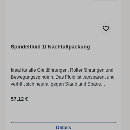
Spindelfluid 1l Nachfüllpackung
Ideal für alle Gleitführungen, Rollenführungen und
Bewe­gungsspindeln. Das Fluid ist transparent und
verhält sich neutral gegen Staub und Späne,
enthält kein Silikon und hat einen niedrigen
Reibungs­koeffizienten, der ein leichtes Bewegen
Regulärer Preis:
57,12 €
aller behandelten Führungen garantiert. Stabile
Sprühflasche Verstellbarer Sprühkopf 0,25 Liter
Inhalt Die Sprühflasche kann aus der 1-Liter-
Nachfüllpackung befüllt werden.
Details