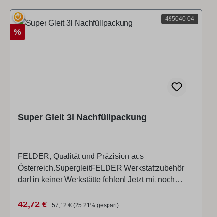
⏱
495040-04
Rabatt
%
Super Gleit 3l Nachfüllpackung
FELDER, Qualität und Präzision aus
Österreich.SupergleitFELDER Werkstattzubehör
darf in keiner Werkstätte fehlen! Jetzt mit noch
besseren Gleit-Eigenschaften. „Super-Gleit“ erhöht
die Gleitfähigkeit beim Hobeln und enthält keine
Verkaufspreis:
Regulärer Preis:
42,72 €
57,12 €
(25.21% gespart)
Wasseranteile und Silikonöle. Dadurch bleiben