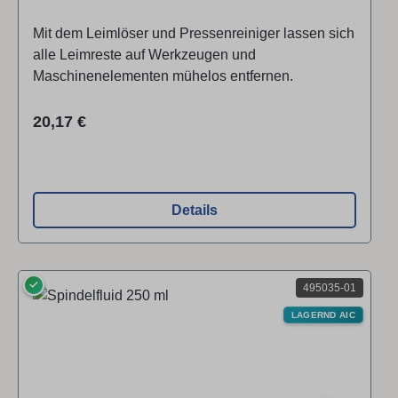
Mit dem Leimlöser und Pressenreiniger lassen sich
alle Leimreste auf Werkzeugen und
Maschinenelementen mühelos entfernen.
Regulärer Preis:
20,17 €
Details
✓
495035-01
LAGERND AIC