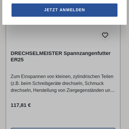
LAGERND AIC
JETZT ANMELDEN
DRECHSELMEISTER Spannzangenfutter
ER25
Zum Einspannen von kleinen, zylindrischen Teilen
(z.B. beim Schreibgeräte drechseln, Schmuck
drechseln, Herstellung von Ziergegenständen und
dergleichen). Weiters können dank dem sicheren
Halt durch das Gewinde auch z.B. Fächerschleifer
Regulärer Preis:
117,81 €
und ähnliches Schleifwerkzeug optimal
eingespannt werden.Vorteile:Gewindeanschluss
M33 x 3,5 mm und ASR-