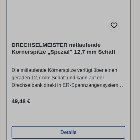
Maschinen GmbHKellau 167, 5431
KuchlÖsterreich
DRECHSELMEISTER mitlaufende
Körnerspitze „Spezial" 12,7 mm Schaft
Die mitlaufende Körnerspitze verfügt über einen
geraden 12,7 mm Schaft und kann auf der
Drechselbank direkt in ER-Spannzangensysteme
oder einem Schnellspannfutter eingespannt
werden. Die Körnerspitze ist dreifach gelagert und
Regulärer Preis:
49,48 €
äußerst stabil ausgeführt.Passend zur
DRECHSELMEISTER Reitstock-Bohrpinole
ER25Der Vorteil liegt in der Verwendung mit
einer DRECHSELMEISTER Reitstock-Bohrpinole
Details
ER25. Wird nach einem Bohrvorgang mit