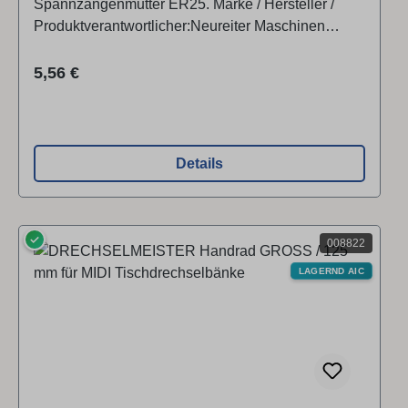
Spannzangenmutter ER25. Marke / Hersteller /
Produktverantwortlicher:Neureiter Maschinen
GmbHKellau 167, 5431 KuchlÖsterreich
Regulärer Preis:
5,56 €
Details
✓
008822
LAGERND AIC