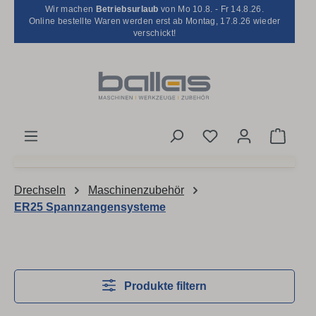
Wir machen
Betriebsurlaub
von Mo 10.8. - Fr 14.8.26.
Zum Hauptinhalt springen
Online bestellte Waren werden erst ab Montag, 17.8.26 wieder
verschickt!
Du hast 0 Produkt
Waren
Drechseln
Maschinenzubehör
ER25 Spannzangensysteme
Produkte filtern