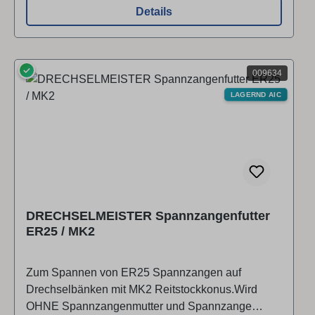
(Euro-)AblaufsicherungsnutInklusive Spannzange
Details
6 mm
✓
009634
LAGERND AIC
DRECHSELMEISTER Spannzangenfutter
ER25 / MK2
Zum Spannen von ER25 Spannzangen auf
Drechselbänken mit MK2 Reitstockkonus.Wird
OHNE Spannzangenmutter und Spannzange