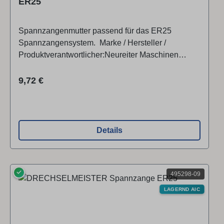
ER25
Spannzangenmutter passend für das ER25
Spannzangensystem. Marke / Hersteller /
Produktverantwortlicher:Neureiter Maschinen
GmbHKellau 167, 5431 KuchlÖsterreich
Regulärer Preis:
9,72 €
Details
✓
495298-09
LAGERND AIC