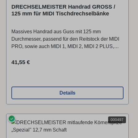
DRECHSELMEISTER Handrad GROSS /
125 mm für MIDI Tischdrechselbänke
Massives Handrad aus Guss mit 125 mm
Durchmesser, passend für den Reitstock der MIDI
PRO, sowie auch MIDI 1, MIDI 2, MIDI 2 PLUS,
MIDI 3 und MIDITEC FU-175.Bessere
Kraftübertragung z.B. beim Bohren mit größeren
Regulärer Preis:
41,55 €
Bohrerdurchmessern. Die Kurbel ist
gelagert.Einfacher Wechsel, das Handrad wird auf
die Pinolenwelle geschoben und mittels der
Innensechskantschrauben fixiert. Technische
Details
Daten:Außen-Ø ca. 125 mmMaterial Grauguss /
verchromtKurbel, frei drehend gelagertGewicht ca.
1 kg Technische Daten Außen-Ø ca. 125
✓
mmMaterial Grauguss / verchromtKurbel, frei
000497
drehend gelagertGewicht ca. 1 kg Marke /
Hersteller / Produktverantwortlicher:Neureiter