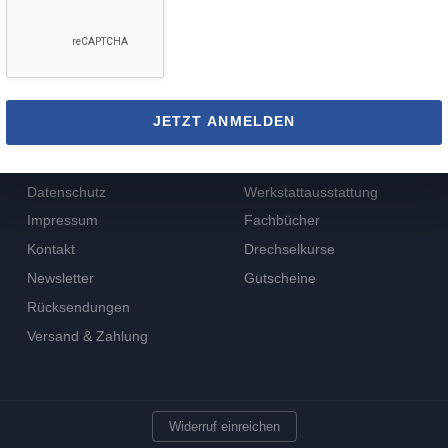
SERVICE
PRODUKTWELT
JETZT ANMELDEN
AGB
Holzbearbeitung
Aktuelles
Drechseln
Datenschutz
Werkstattausstattung
Impressum
Fachbücher
Kontakt
Drechselkurse
Newsletter
Gutscheine
Rücksendungen
Versand & Zahlung
Widerruf einreichen