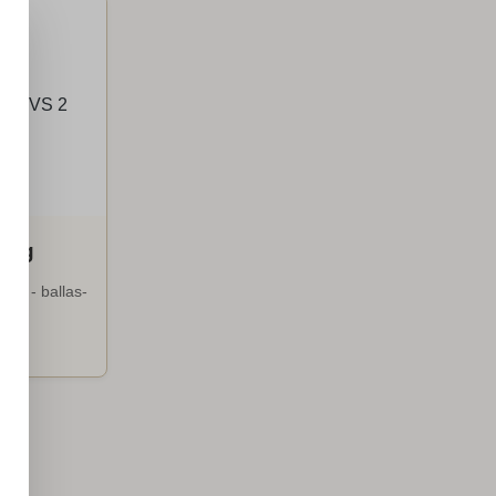
rung
aft - ballas-