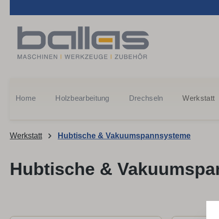
m Hauptinhalt springen
Zur Suche springen
Zur Hauptnavigation springen
Home
Holzbearbeitung
Drechseln
Werkstatt
Werkstatt
Hubtische & Vakuumspannsysteme
Hubtische & Vakuumspa