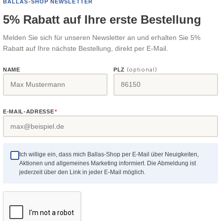
BALLAS-SHOP NEWSLETTER
5% Rabatt auf Ihre erste Bestellung
Melden Sie sich für unseren Newsletter an und erhalten Sie 5%
Rabatt auf Ihre nächste Bestellung, direkt per E-Mail.
(optional)
NAME
PLZ
Hubwagen
Werkstückfixie
E-MAIL-ADRESSE
*
von Unicraft - ballas-shop.de
3 Werkstückfixierung von Holzkr
shop.de
Ich willige ein, dass mich Ballas-Shop per E-Mail über Neuigkeiten,
Aktionen und allgemeines Marketing informiert. Die Abmeldung ist
jederzeit über den Link in jeder E-Mail möglich.