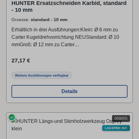
HUNTER Ersatzschneiden Karbid, standard
- 10 mm
Groesse:
standard - 10 mm
Erhältlich in drei Ausführungen:Klein: Ø 6 mm zu
Carter Kugeldrehvorrichtung NEUStandard: Ø 10
mmGroß: Ø 12 mm zu Carter
Kugeldrehvorrichtung(Ersatzschraube für 6 mm
Messer DZT-SCREW1)(Ersatzschraube für 10 mm
Regulärer Preis:
27,17 €
Messer DZT-SCREW3-4-5) Marke / Hersteller /
Produktverantwortlicher:Hunter Tool Systems3323
Weitere Ausführungen verfügbar
Old Highway, 55418 MinneapolisUSA
Details
✓
009055
LAGERND AIC