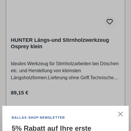
HUNTER Längs-und Stirnholzwerkzeug
Osprey klein
Ideales Werkzeug für Stirnholzarbeiten bei Döschen
etc. und Herstellung von kleinsten
Längsholzformen.Lieferung ohne Griff.Technische
Daten:Schaft Ø = ca. 9,5 mm (3/8")Werkzeuglänge =
ca. 155 mmSchneiden Ø = 6 mm Marke / Hersteller /
Regulärer Preis:
89,15 €
Produktverantwortlicher:Hunter Tool Systems3323
Old Highway, 55418 MinneapolisUSA
BALLAS-SHOP NEWSLETTER
Details
5% Rabatt auf Ihre erste