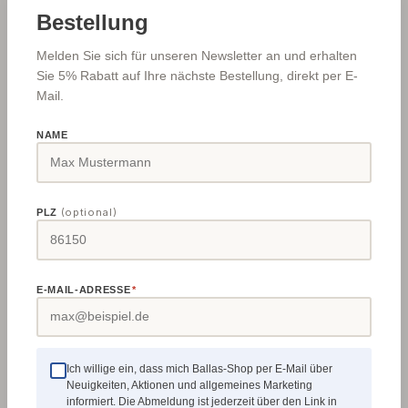
Bestellung
✓
009060
Melden Sie sich für unseren Newsletter an und erhalten
Sie 5% Rabatt auf Ihre nächste Bestellung, direkt per E-
LAGERND AIC
Mail.
NAME
(optional)
PLZ
HUNTER Schwanenhals Ausdrehwerkzeug
E-MAIL-ADRESSE
*
Klassisches, stabiles Werkzeug für
Hinterdreharbeiten. Eine Besonderheit ist bei
diesem Werkzeug die schräg angeordnete
Ich willige ein, dass mich Ballas-Shop per E-Mail über
Schneide, die einen ziehenden Schnitt
Neuigkeiten, Aktionen und allgemeines Marketing
erleichtert.Lieferung erfolgt ohne Griff.Technische
Regulärer Preis:
133,88 €
informiert. Die Abmeldung ist jederzeit über den Link in