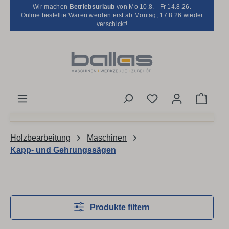
Wir machen
Betriebsurlaub
von Mo 10.8. - Fr 14.8.26.
Zum Hauptinhalt springen
Online bestellte Waren werden erst ab Montag, 17.8.26 wieder
verschickt!
Du hast 0 Produkt
Waren
Holzbearbeitung
Maschinen
Kapp- und Gehrungssägen
Produkte filtern