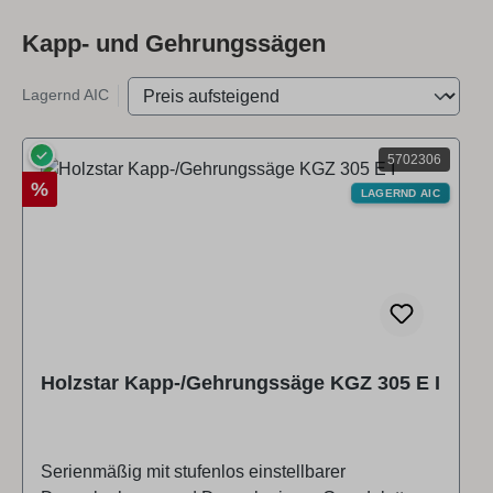
Kapp- und Gehrungssägen
Lagernd AIC
✓
5702306
Rabatt
%
LAGERND AIC
Holzstar Kapp-/Gehrungssäge KGZ 305 E I
Serienmäßig mit stufenlos einstellbarer