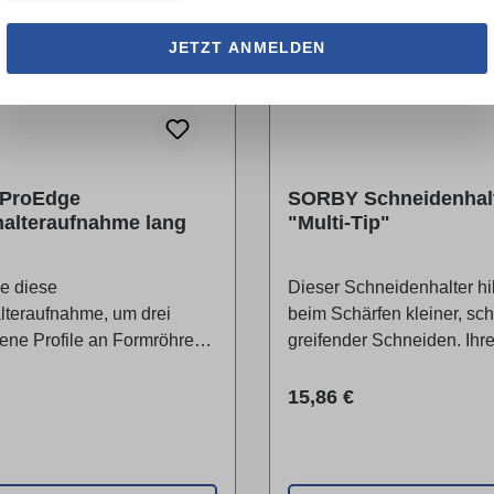
LAGERND AIC
JETZT ANMELDEN
ProEdge
SORBY Schneidenhal
alteraufnahme lang
"Multi-Tip"
e diese
Dieser Schneidenhalter hil
teraufnahme, um drei
beim Schärfen kleiner, sc
ene Profile an Formröhren
greifender Schneiden. Ihr
sseldrehröhren zu
bleiben in sicherem Absta
. Je nachdem, in welches
Schärfeinrichtung. Lieferumfang 1 x
r Preis:
Regulärer Preis:
15,86 €
den Röhrenhalter
Schneidenhalter "Multi-Tip
, schärfen Sie einen
lschliff, einen