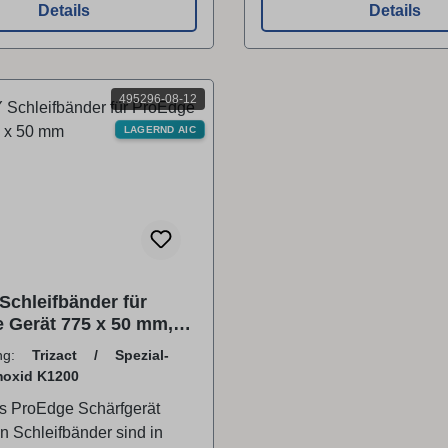
nenen Schliff oder einen
Details
Details
ff. Lieferumfang 1 x
lteraufnahme lang
495296-08-12
LAGERND AIC
chleifbänder für
 Gerät 775 x 50 mm,
 Spezial-
ung:
Trizact / Spezial-
umoxid K1200
moxid K1200
as ProEdge Schärfgerät
 Schleifbänder sind in