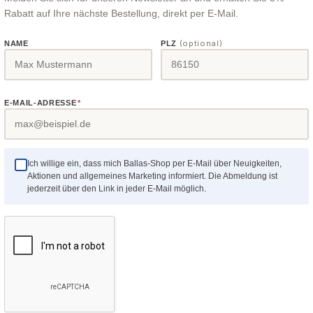
schRöhrenhalter für
Rabatt auf Ihre nächste Bestellung, direkt per E-Mail.
l-Schliff (Art.
47UPG)Meißelhalter (Art.
ProEdge
SORBY ProEdge
(optional)
NAME
PLZ
-Block Röhrenhalter gerade
usstattung
Zusatzausstattung
hlhalter
Meißelhalter
810)Winkeltabelle in
eutsch ▶ Video ansehen
e diesen Flachstahlhalter in
Setzen Sie diesen Meißelha
E-MAIL-ADRESSE
*
am Auflagetisch Ihres
Rille am Auflagetisch Ihr
chärfgeräts ein, um
Schärfgeräts ein, um schn
gerade Schneiden zu
präzise Ihre Meißel zu sch
Lieferumfang 1 x Meißelha
r Preis:
Regulärer Preis:
25,98 €
Ich willige ein, dass mich Ballas-Shop per E-Mail über Neuigkeiten,
Aktionen und allgemeines Marketing informiert. Die Abmeldung ist
lhalter
jederzeit über den Link in jeder E-Mail möglich.
Details
Details
✓
009853