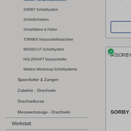
Schleifsc
SORBY Schärfsystem
Stahl ans
Schleifba
Schleifscheiben
schwenkba
Schärfsteine & Feilen
und indiv
Einstellm
TORMEK Nassschleifmaschine
Schärfgerä
WOODCUT Schärfsystem
✓
System mi
HOLZKRAFT Nassschleifer
Einstellm
Auf der A
Weitere Werkzeug-Schärfsysteme
bequem de
Spannfutter & Zangen
für das j
stellen d
Zubehör - Drechseln
ein. Die 
Drechselkurse
garantiert
Wiederhol
SORBY 
Messwerkzeuge - Drechseln
lassen si
tauschen.
Werkstatt
unterschi