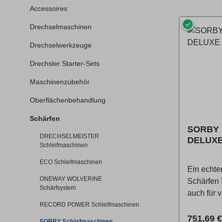
Accessoires
✓
Drechselmaschinen
Drechselwerkzeuge
Drechsler Starter-Sets
Maschinenzubehör
Oberflächenbehandlung
Schärfen
SORBY P
DRECHSELMEISTER
DELUX
Schleifmaschinen
ECO Schleifmaschinen
Ein echte
ONEWAY WOLVERINE
Schärfen 
Schärfsystem
auch für 
geeignet.
RECORD POWER Schleifmaschinen
Schleifbä
Reguläre
751,69 €
SORBY Schärfmaschinen