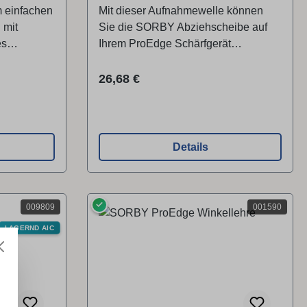
m einfachen
Mit dieser Aufnahmewelle können
inrichtung
 mit
Sie die SORBY Abziehscheibe auf
ßplatte,
es
Ihrem ProEdge Schärfgerät
lter für
montieren. Die Abziehscheibe
 in die
eigneet sich ideal zum Abziehen von
Regulärer Preis:
26,68 €
er ProEdge
Holzschnitzwerkzeugen.
zt.
Lieferumfang 1 x Aufnahmewelle3 x
lter,
Schrauben1 x
Innensechkantschlüssel
Details
✓
009809
001590
LAGERND AIC