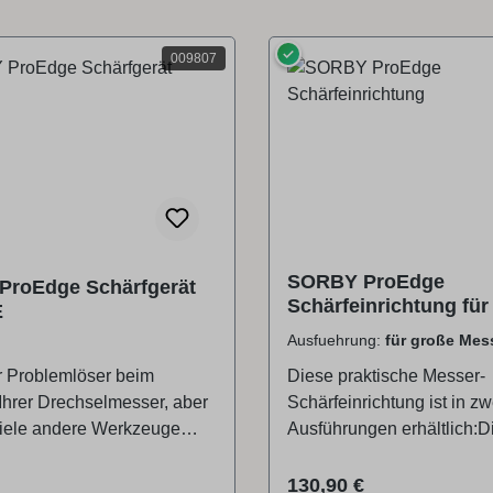
✓
009807
SORBY ProEdge
roEdge Schärfgerät
Schärfeinrichtung für
E
Messer
Ausfuehrung:
für große Mes
r Problemlöser beim
Diese praktische Messer-
Ihrer Drechselmesser, aber
Schärfeinrichtung ist in zw
viele andere Werkzeuge
Ausführungen erhältlich:D
 Schleifen Sie mit
Schärfeinrichtung für gro
ndern anstelle von
ist ideal zum Schärfen vo
r Preis:
Regulärer Preis:
130,90 €