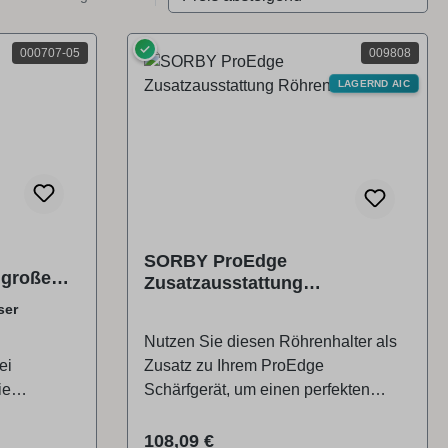
✓
000707-05
009808
LAGERND AIC
SORBY ProEdge
 große
Zusatzausstattung
Röhrenhalter
ser
Nutzen Sie diesen Röhrenhalter als
ei
Zusatz zu Ihrem ProEdge
ie
Schärfgerät, um einen perfekten
ße Messer
Fingernagel-Schliff zu erzielen.
n Messern
Lieferumfang 1 x SORBY
Regulärer Preis:
108,09 €