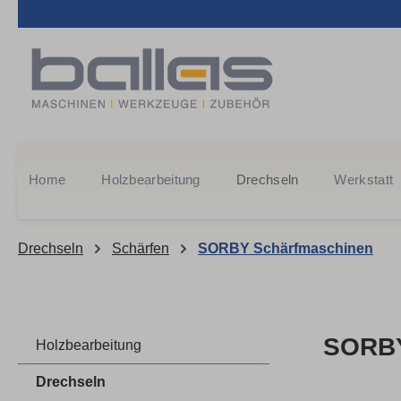
m Hauptinhalt springen
Zur Suche springen
Zur Hauptnavigation springen
Home
Holzbearbeitung
Drechseln
Werkstatt
Drechseln
Schärfen
SORBY Schärfmaschinen
SORBY
Holzbearbeitung
Drechseln