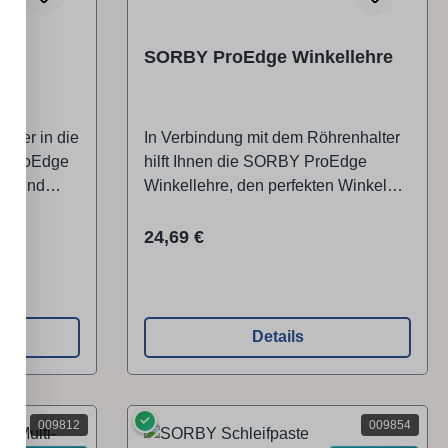
SORBY ProEdge Winkellehre
lter in die
In Verbindung mit dem Röhrenhalter
es ProEdge
hilft Ihnen die SORBY ProEdge
ell und
Winkellehre, den perfekten Winkel
ärfen.
beim Schärfen von Fingernagel- oder
lter
langgezogenen Schliffen zu finden.
Regulärer Preis:
24,69 €
Lieferumfang 1 x Winkellehre
Details
✓
009812
009854