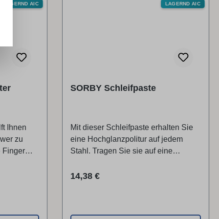
LAGERND AIC
LAGERND AIC
ter
SORBY Schleifpaste
ft Ihnen
Mit dieser Schleifpaste erhalten Sie
hwer zu
eine Hochglanzpolitur auf jedem
e Finger
Stahl. Tragen Sie sie auf eine
nd von der
Polierscheibe oder die SORBY
Abziehscheibe (DRWPEBOND) auf.
Regulärer Preis:
14,38 €
"
Lieferumfang 1 x Schleifpaste