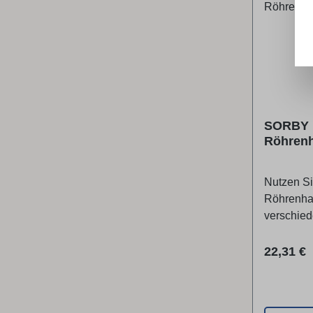
SORBY 
Röhrenh
Nutzen Si
Röhrenhal
verschied
und Schü
schleifen
Reguläre
22,31 €
Loch Sie 
einsetzen
Fingernage