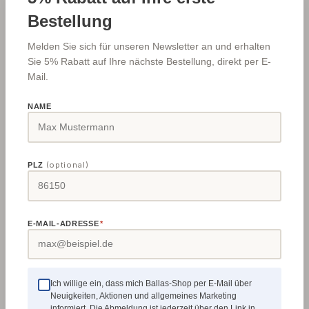
Bestellung
Edelkorund Schleifscheiben
Melden Sie sich für unseren Newsletter an und erhalten
Sie 5% Rabatt auf Ihre nächste Bestellung, direkt per E-
14 Edelkorund Schleifscheiben - ballas-shop.de
Mail.
NAME
(optional)
PLZ
E-MAIL-ADRESSE
*
Reduzierungen
15 Reduzierungen von Drechselmeister, Woodcut - ballas-
Ich willige ein, dass mich Ballas-Shop per E-Mail über
shop.de
Neuigkeiten, Aktionen und allgemeines Marketing
informiert. Die Abmeldung ist jederzeit über den Link in