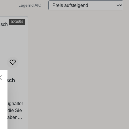
Lagernd AIC
023654
etisch
kzeughalter
e, die Sie
ng haben
ideal zur