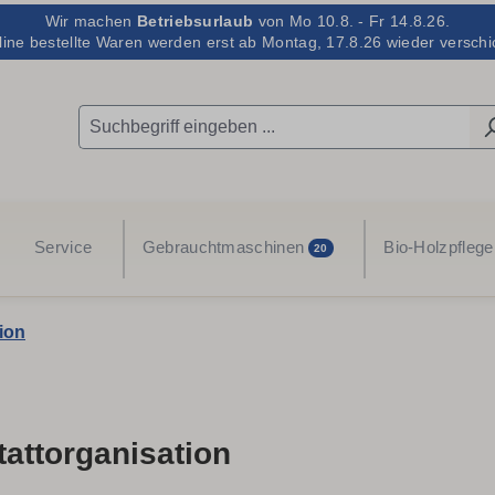
Wir machen
Betriebsurlaub
von Mo 10.8. - Fr 14.8.26.
line bestellte Waren werden erst ab Montag, 17.8.26 wieder verschic
Service
Gebrauchtmaschinen
Bio-Holzpflege
20
ion
attorganisation