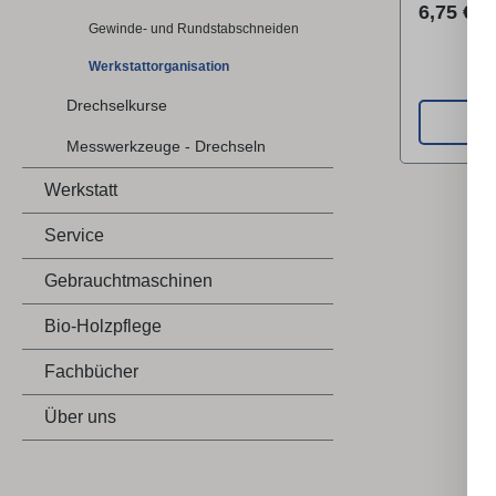
verloren
Reguläre
6,75 €
Gewinde- und Rundstabschneiden
ohne Inhal
Werkstattorganisation
Drechselkurse
Messwerkzeuge - Drechseln
Werkstatt
Service
Gebrauchtmaschinen
Bio-Holzpflege
Fachbücher
Über uns