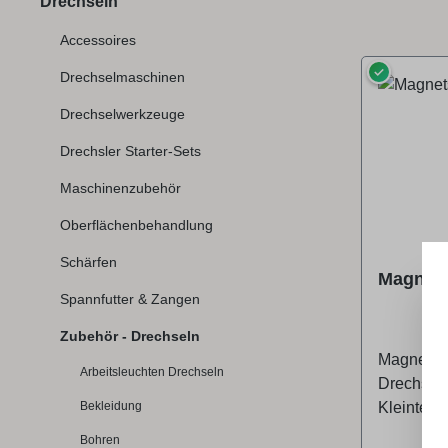
Drechseln
Accessoires
✓
Drechselmaschinen
Drechselwerkzeuge
Drechsler Starter-Sets
Maschinenzubehör
Oberflächenbehandlung
Schärfen
Magnets
Spannfutter & Zangen
Zubehör - Drechseln
Magnetisc
Arbeitsleuchten Drechseln
Drechsel
Bekleidung
Kleinteile
diese nic
Bohren