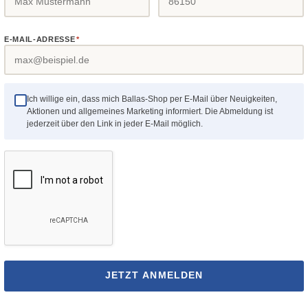
.Durchmesser: 150 mmPreis
Aufbewahrung kleiner Ge
r Preis:
Regulärer Preis:
29,65 €
t.
die leicht in der Werkstatt 
gehen wie Innensechskant
E-MAIL-ADRESSE
*
Spannfutterschlüssel u.ä.
350 mmAbgebildete Werk
Details
Details
nicht im Lieferumfang enth
Ich willige ein, dass mich Ballas-Shop per E-Mail über Neuigkeiten,
Aktionen und allgemeines Marketing informiert. Die Abmeldung ist
jederzeit über den Link in jeder E-Mail möglich.
JETZT ANMELDEN