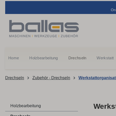
m Hauptinhalt springen
Zur Suche springen
Zur Hauptnavigation springen
On
Home
Holzbearbeitung
Drechseln
Werkstatt
Drechseln
Zubehör - Drechseln
Werkstattorganisat
Werkst
Holzbearbeitung