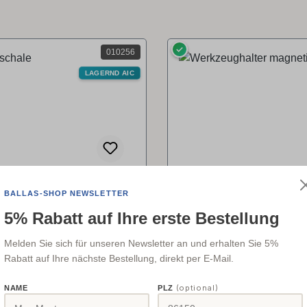
✓
010256
LAGERND AIC
chale
Werkzeughalter magn
BALLAS-SHOP NEWSLETTER
5% Rabatt auf Ihre erste Bestellung
Melden Sie sich für unseren Newsletter an und erhalten Sie 5%
h. Einfach an Ihrer
Montieren Sie diesen Wer
Rabatt auf Ihre nächste Bestellung, direkt per E-Mail.
maschine befestigen und
an der Wand, um Werkzeug
 darin ablegen! - So fallen
gerade nicht in Verwendu
(optional)
NAME
PLZ
ht zu Boden oder gehen
dort aufzubewahren. Auch 