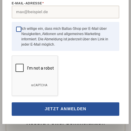
E-MAIL-ADRESSE
*
Ich willige ein, dass mich Ballas-Shop per E-Mail über
Record Power
Neuigkeiten, Aktionen und allgemeines Marketing
informiert. Die Abmeldung ist jederzeit über den Link in
Komplettes Record Power Sortiment: Bandsägen,
jeder E-Mail möglich.
Drechselmaschinen, Kreissägen & Absaugtechnik. ✓ Au...
JETZT ANMELDEN
Record Power Sommeraktion