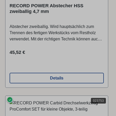
RECORD POWER Abstecher HSS
zweiballig 4,7 mm
Abstecher zweiballig. Wird hauptsächlich zum
Trennen des fertigen Werkstücks vom Restholz
verwendet. Mit der richtigen Technik können auch
Muster erzeugt werden.Technische
Daten:Herstellerbezeichnung: Abstechstahl HSS
Regulärer Preis:
45,52 €
3/16″ mit Handgriff 12″Außenmaß (Klingenbreite)
19 mmMaterialstärke 4,7 mmGrifflänge 305
mmGesamtlänge ca. 470 mmAlle Maßangaben
sind ungefähre Werte. Technische Daten
Details
Herstellerbezeichnung: Abstechstahl HSS 3/16″ mit
Handgriff 12″Außenmaß (Klingenbreite) 19
mmMaterialstärke 4,7 mmGrifflänge 305
✓
mmGesamtlänge ca. 470 mmAlle Maßangaben
023753
sind ungefähre Werte. ▶ Video ansehen Marke /
Hersteller / Produktverantwortlicher:Record Power