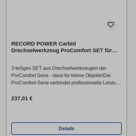
LtdADELPHI WAY,STAVELEY,, S433L
Debyshire/ChesterfidGroßbritannienBetriebsanleitu
ngen:https://www.recordpower.co.uk/support/page/s
upport-home
RECORD POWER Carbid
Drechselwerkzeug ProComfort SET für
kleine Objekte, 3-teilig
3-teiliges SET aus Drechselwerkzeugen der
ProComfort Serie - ideal für kleine Objekte!Die
ProComfort-Serie verbindet professionelle Leistung
mit ergonomischem Design. Die ProComfort-
Werkzeuge wurden in Zusammenarbeit mit
Regulärer Preis:
237,01 €
Experten der Sheffield Hallam University
entwickelt. Die spezielle Ergonomie der Griffe
verringert die Ermüdung und erfordert deutlich
weniger Kraftaufwand beim Greifen als
Details
herkömmliche Griffe.Rundes Schabwerkzeug -