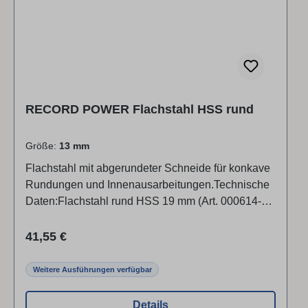
LtdADELPHI WAY,STAVELEY,, S433L
Debyshire/ChesterfidGroßbritannienBetriebsanleitu
ngen:https://www.recordpower.co.uk/support/page/s
upport-home
RECORD POWER Flachstahl HSS rund
Größe:
13 mm
Flachstahl mit abgerundeter Schneide für konkave
Rundungen und Innenausarbeitungen.Technische
Daten:Flachstahl rund HSS 19 mm (Art. 000614-
15):Herstellerbezeichnung: Schabstahl HSS 3/4″
mit Handgriff 12″Außenmaß (Klingenbreite) 19
Regulärer Preis:
41,55 €
mmMaterialstärke 6 mmGrifflänge 305
mmGesamtlänge ca. 470 mmFlachstahl rund HSS
Weitere Ausführungen verfügbar
13 mm (Art. 000614-11):Herstellerbezeichnung:
Schabstahl HSS 1/2″ mit Handgriff 12″Außenmaß
Details