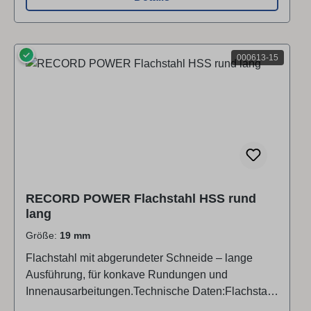
(Klingenbreite) 13 mmMaterialstärke 6
mmGrifflänge 305 mmGesamtlänge ca. 470
mmAlle Maßangaben sind ungefähre Werte. ▶
✓
Video ansehen Marke / Hersteller /
000613-15
Produktverantwortlicher:Record Power
LtdADELPHI WAY,STAVELEY,, S433L
Debyshire/ChesterfidGroßbritannienBetriebsanleitu
ngen:https://www.recordpower.co.uk/support/page/s
upport-home
RECORD POWER Flachstahl HSS rund
lang
Größe:
19 mm
Flachstahl mit abgerundeter Schneide – lange
Ausführung, für konkave Rundungen und
Innenausarbeitungen.Technische Daten:Flachstahl
rund - lang - HSS 25 mm (Art. 000613-