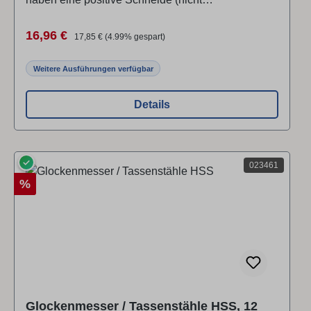
nachschärfbar).
Verkaufspreis:
Regulärer Preis:
16,96 €
17,85 €
(4.99% gespart)
Weitere Ausführungen verfügbar
Details
✓
023461
Rabatt
%
Glockenmesser / Tassenstähle HSS, 12