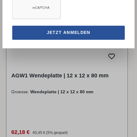
✓
023468
Rabatt
%
LAGERND AIC
JETZT ANMELDEN
AGW1 Wendeplatte | 12 x 12 x 80 mm
Groesse:
Wendeplatte | 12 x 12 x 80 mm
Verkaufspreis:
Regulärer Preis:
62,18 €
65,45 €
(5% gespart)