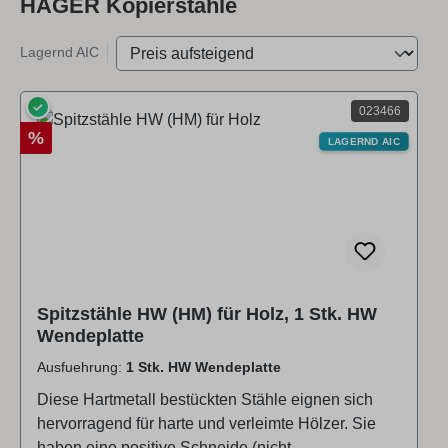
HAGER Kopierstähle
Lagernd AIC
✓
023466
Rabatt
%
LAGERND AIC
Spitzstähle HW (HM) für Holz, 1 Stk. HW
Wendeplatte
Ausfuehrung:
1 Stk. HW Wendeplatte
Diese Hartmetall bestückten Stähle eignen sich
hervorragend für harte und verleimte Hölzer. Sie
haben eine positive Schneide (nicht