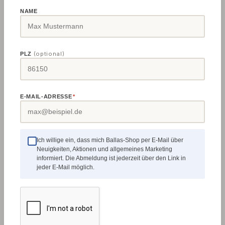
NAME
(optional)
PLZ
Stahlhalter für Glockenmesser, D = 12 mm
| 12 x 12 mm
Groesse:
D = 12 mm | 12 x 12 mm
E-MAIL-ADRESSE
*
Glockenmesserhalter in gekröpfter Ausführung.
Ich willige ein, dass mich Ballas-Shop per E-Mail über
Neuigkeiten, Aktionen und allgemeines Marketing
Verkaufspreis:
Regulärer Preis:
37,28 €
39,27 €
(5.07% gespart)
informiert. Die Abmeldung ist jederzeit über den Link in
jeder E-Mail möglich.
Weitere Ausführungen verfügbar
Details