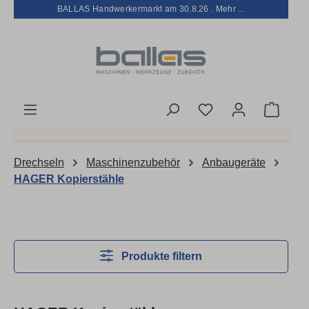
BALLAS Handwerkermarkt am 30.8.26 . Mehr ...
Zum Hauptinhalt springen
Du hast 0 Produkt
Waren
Drechseln
Maschinenzubehör
Anbaugeräte
HAGER Kopierstähle
Produkte filtern