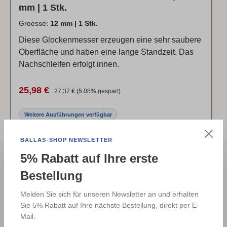
mm | 1 Stk.
Groesse:
12 mm | 1 Stk.
Diese Glockenmesser erzeugen eine sehr saubere
Oberfläche und haben eine lange Standzeit. Das
Nachschleifen erfolgt innen.
Verkaufspreis:
Regulärer Preis:
25,98 €
27,37 €
(5.08% gespart)
Weitere Ausführungen verfügbar
Details
BALLAS-SHOP NEWSLETTER
5% Rabatt auf Ihre erste
Bestellung
✓
023470
Melden Sie sich für unseren Newsletter an und erhalten
Rabatt
%
LAGERND AIC
Sie 5% Rabatt auf Ihre nächste Bestellung, direkt per E-
Mail.