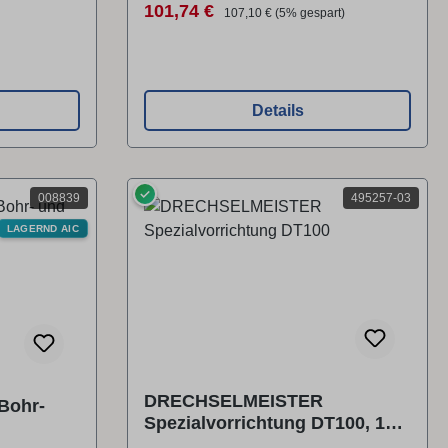
Verkaufspreis:
Regulärer Preis:
101,74 €
107,10 €
(5% gespart)
Details
✓
008839
495257-03
LAGERND AIC
DRECHSELMEISTER
Bohr-
Spezialvorrichtung DT100, 16
mm