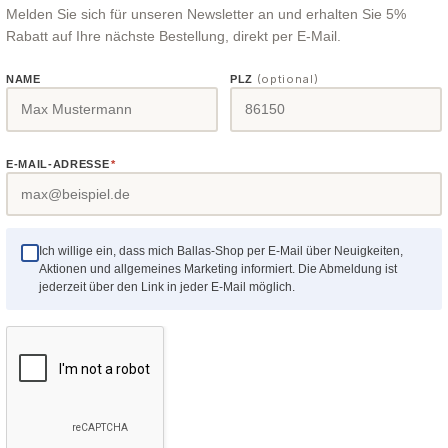
Melden Sie sich für unseren Newsletter an und erhalten Sie 5%
orschub mit einstellbarem
Daten Zapfen-Ø 16 mm
Rabatt auf Ihre nächste Bestellung, direkt per E-Mail.
schlag
(entsprechende Adapter
erhältlich!)Verstellung 170
(optional)
NAME
PLZ
mmSchwenkbar 0 - 90 G
eileinrichtung 24-
DRECHSELMEISTER
Aufnahme Ø 43 mm
Teileinrichtung 24-Sch
E-MAIL-ADRESSE
*
fabrikate. Scheibe mit
Diese hochwertig gefertigt
3, mit Untergestell und
Teileinrichtung passt dank
räger (mit Zahlenprägung).
universellen Bankbett-K
Ich willige ein, dass mich Ballas-Shop per E-Mail über Neuigkeiten,
auf praktisch alle gängige
Aktionen und allgemeines Marketing informiert. Die Abmeldung ist
Drechselbänke.Bei einem
preis:
Regulärer Preis:
Regulärer Preis:
€
175,32 €
jederzeit über den Link in jeder E-Mail möglich.
180,88 €
(4.99% gespart)
Anschlussgewinde M33 x 
mm Zentrierbund kann die
Teilscheibe direkt montier
Bei anderen Gewinden wir
Details
Details
Adapter auf M33 benötigt.
Lieferumfang ist eine 24-Sc