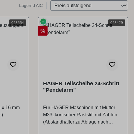
Lagernd AIC
✓
023554
023429
Rabatt
%
HAGER Teilscheibe 24-Schritt
"Pendelarm"
6 x 16 mm
Für HAGER Maschinen mit Mutter
e)
M33, konischer Raststift mit Zahlen.
(Abstandhalter zu Ablage nach
Angabe!)