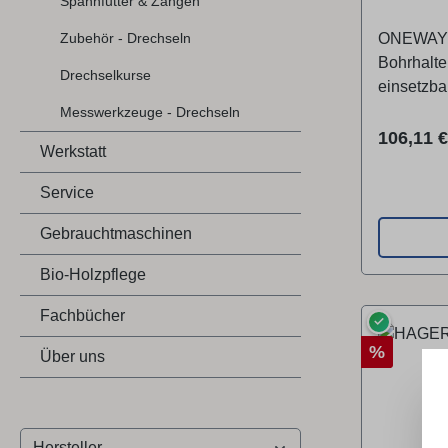
Spannfutter & Zangen
Zubehör - Drechseln
ONEWAY D
Bohrhalte
Drechselkurse
einsetzba
Vorrichtun
Messwerkzeuge - Drechseln
Aufnahmes
Reguläre
106,11 €
Werkstatt
Handaufla
Drechselb
Service
oder Frä
Eurospann
Gebrauchtmaschinen
befestigt
Bio-Holzpflege
Werkzeug 
Maßskala
Fachbücher
✓
Aufnahme
Rabatt
andauflag
%
Über uns
der Drec
mm am Werkzeug
Schaft 25
Indexplatt
Hersteller