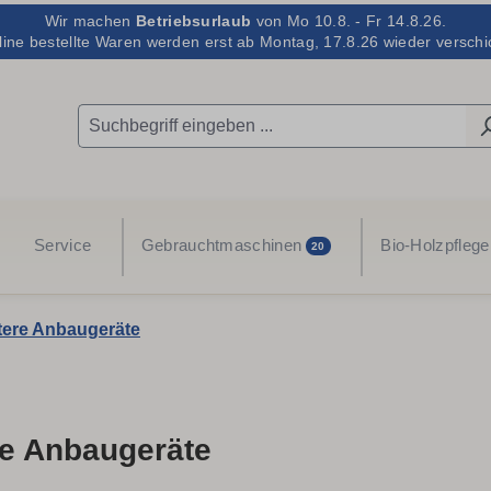
Wir machen
Betriebsurlaub
von Mo 10.8. - Fr 14.8.26.
line bestellte Waren werden erst ab Montag, 17.8.26 wieder verschic
Service
Gebrauchtmaschinen
Bio-Holzpflege
20
tere Anbaugeräte
re Anbaugeräte