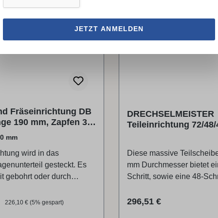
Teilscheibe enthalten (Fix
✓
15°). Die Fixierung der S
023510
erfolgt durch die Montage
LAGERND AIC
JETZT ANMELDEN
Spannfutters (nicht im Lie
enthalten).Zusätzlich
erhältlich:Teilscheibe 72/48
009059)
nd Fräseinrichtung DB
DRECHSELMEISTER
nge 190 mm, Zapfen 30
Teileinrichtung 72/48/
30 mm
chtung wird in das
Diese massive Teilscheibe
genunterteil gesteckt. Es
mm Durchmesser bietet ei
t gebohrt oder durch
Schritt, sowie eine 48-Schr
llen der oberen Einheit
Schritt Teilung (Fixierung a
erden. Mit diesem Gerät ist
| 9°).Dies eröffnet unzähli
preis:
Regulärer Preis:
Regulärer Preis:
€
296,51 €
226,10 €
(5% gespart)
hängig von
Möglichkeiten bei der Bea