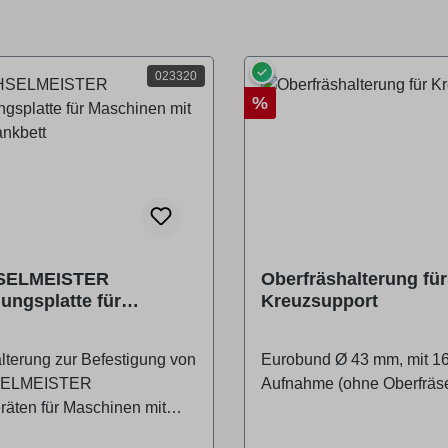
✓
023320
Rabatt
%
SELMEISTER
Oberfräshalterung für
ungsplatte für
Kreuzsupport
en mit hohem
t
lterung zur Befestigung von
Eurobund Ø 43 mm, mit 1
ELMEISTER
Aufnahme (ohne Oberfräs
räten für Maschinen mit
kbett (z.B.