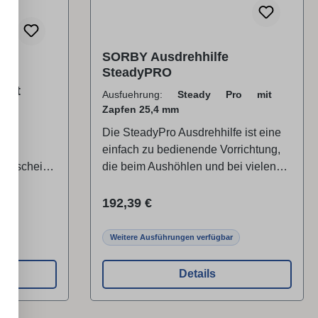
SORBY Ausdrehhilfe
radEURO-
SteadyPRO
ritt
Ausfuehrung:
Steady Pro mit
Zapfen 25,4 mm
e
Die SteadyPro Ausdrehhilfe ist eine
 der
einfach zu bedienende Vorrichtung,
lemmscheibe
die beim Aushöhlen und bei vielen
n
anderen Drechselarbeiten eine
zusätzliche Unterstützung für das
Regulärer Preis:
192,39 €
3,5 und 34
Werkzeug bietet.Sie reduziert
Vibrationen und Rattern und ist mit
Weitere Ausführungen verfügbar
t werden.
Schaft-Durchmesser 25,4 und 30 mm
d ein
erhältlich, wodurch sie in die
Details
 Im
Handauflage der meisten
hritt
Drechselbänke passt. Die