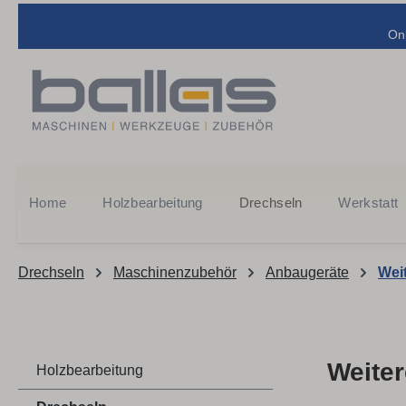
m Hauptinhalt springen
Zur Suche springen
Zur Hauptnavigation springen
On
Home
Holzbearbeitung
Drechseln
Werkstatt
Drechseln
Maschinenzubehör
Anbaugeräte
Wei
Weite
Holzbearbeitung