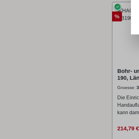
✓
Rabatt
%
Bohr- u
190, Lä
mm
Groesse:
Die Einri
Handaufla
kann dami
Schrägste
gefräst w
Verkaufs
214,79 
man unab