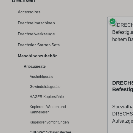
Drechseln
Accessoires
✓
Drechselmaschinen
Drechselwerkzeuge
Drechsler Starter-Sets
Maschinenzubehör
Anbaugeräte
Aushöhlgeräte
DRECH
Gewindefräsgeräte
Befestig
Maschin
HAGER Kopierstähle
Bankbet
Spezialha
Kopieren, Winden und
Kannelieren
DRECHS
Aufsatzge
Kugeldrehvorrichtungen
hohem Ban
ONEWAY Schalenstecher