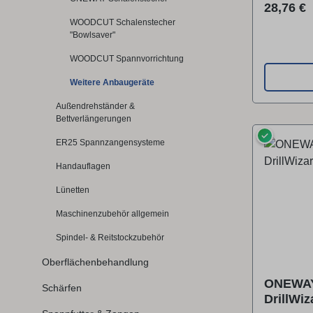
HAGER).P
Reguläre
28,76 €
Ausatzg
WOODCUT Schalenstecher
"Bowlsaver"
Stehlünet
3662)D
WOODCUT Spannvorrichtung
Schnitzge
Weitere Anbaugeräte
3665)D
Absaugvor
Außendrehständer &
Bettverlängerungen
DDZ-37
✓
Teileinric
ER25 Spannzangensysteme
(Art.: DDZ
Handauflagen
3944)D
Teileinric
Lünetten
3945)D
Maschinenzubehör allgemein
Holzgewin
Spindel- & Reitstockzubehör
DDZ-407
Oberflächenbehandlung
ONEWAY
Schärfen
DrillWiz