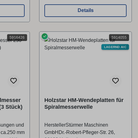
r-
Details
sungen und
) ca.300 mm
✓
2,3 mm
5916426
5914055
LAGERND AIC
elmesser
Holzstar HM-Wendeplatten für
(3 Stück)
Spiralmesserwelle
sungen und
HerstellerStürmer Maschinen
) ca.250 mm
GmbHDr.-Robert-Pfleger-Str. 26,