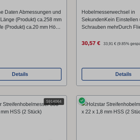
(3 Stück)
he Daten Abmessungen und
Hobelmesserwechsel in
 Länge (Produkt) ca.258 mm
SekundenKein Einstellen
efe (Produkt) ca.20 mm Höhe
Schrauben mehrDurch Flie
 ca.2,5 mm
Messerbefestigung
selbstarretierendBesonde
r Preis:
Verkaufspreis:
Regulärer Preis:
30,57 €
33,91 €
(9.85% gespa
geräuscharmHerstellerStü
Maschinen GmbHDr.-Rober
Str. 26, 96103 Hallstadt,
Deutschlandinfo@stuerme
Details
Details
maschinen.de Lieferumfang 3 Stück
Technische Daten Abmes
Gewichte Länge (Produkt
✓
Breite/Tiefe (Produkt) ca.
5914064
Höhe (Produkt) ca.10 mm