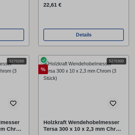
Regulärer Preis:
22,61 €
Details
✓
5270260
5270300
Rabatt
%
lmesser
Holzkraft Wendehobelmesser
 mm Chrom
Tersa 300 x 10 x 2,3 mm Chrom