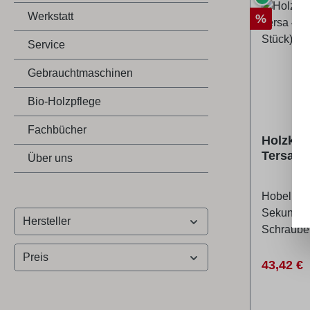
Werkstatt
Rabatt
%
Service
Gebrauchtmaschinen
Bio-Holzpflege
Fachbücher
Holzkra
Tersa 4
Über uns
(3 Stück
Hobelmes
Sekunden
Hersteller
Schrauben
Messerbe
Preis
selbstarr
Verkaufs
43,42 €
geräusch
Maschine