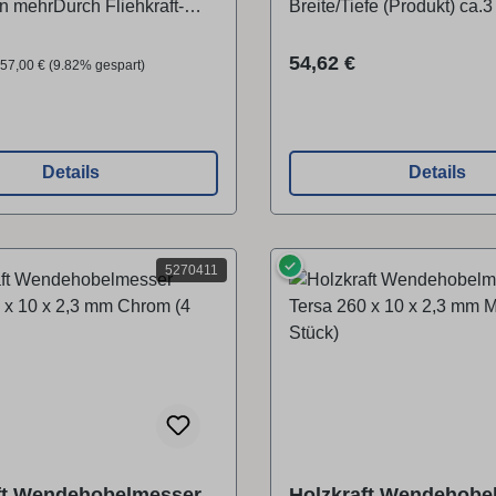
 mehrDurch Fliehkraft-
Breite/Tiefe (Produkt) ca
festigung
(Produkt) ca.30 mm
etierendBesonders
preis:
Regulärer Preis:
Regulärer Preis:
54,62 €
57,00 €
(9.82% gespart)
armHerstellerStürmer
n GmbHDr.-Robert-Pfleger-
6103 Hallstadt,
andinfo@stuermer-
Details
Details
ang 3 Stück
he Daten Abmessungen und
 Länge (Produkt) ca.300 mm
✓
efe (Produkt) ca.2,3 mm
5270411
odukt) ca.10 mm
ft Wendehobelmesser
Holzkraft Wendehobe