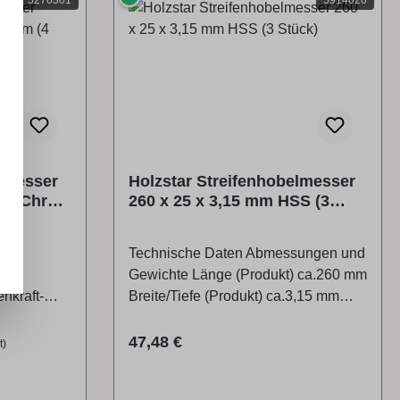
lmesser
Holzstar Streifenhobelmesser
 mm Chrom
260 x 25 x 3,15 mm HSS (3
Stück)
Technische Daten Abmessungen und
 und
Gewichte Länge (Produkt) ca.260 mm
hkraft-
Breite/Tiefe (Produkt) ca.3,15 mm
Höhe (Produkt) ca.25 mm
rs
Regulärer Preis:
47,48 €
t)
rmer
t-Pfleger-