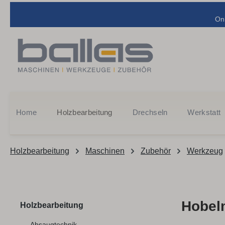
m Hauptinhalt springen
Zur Suche springen
Zur Hauptnavigation springen
On
Home
Holzbearbeitung
Drechseln
Werkstatt
Holzbearbeitung
Maschinen
Zubehör
Werkzeug
Hobel
Holzbearbeitung
Absaugtechnik