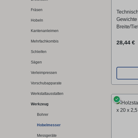
Stück)
Fräsen
Technisc
Gewichte
Hobeln
Breite/Ti
Kantenanleimen
(Produkt)
Mehrfachkombis
Reguläre
28,44 €
Schleifen
Sägen
Verleimpressen
Vorschubapparate
Werkstattausstatten
✓
Werkzeug
Bohrer
Hobelmesser
Messgeräte