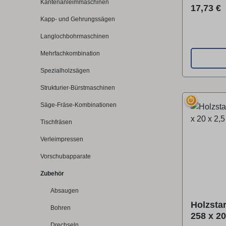
Kantenanleimmaschinen
Reguläre
17,73 €
Kapp- und Gehrungssägen
Langlochbohrmaschinen
Mehrfachkombination
Spezialholzsägen
Strukturier-Bürstmaschinen
⏱
Säge-Fräse-Kombinationen
Tischfräsen
Verleimpressen
Vorschubapparate
Zubehör
Absaugen
Holzsta
Bohren
258 x 2
Drechseln