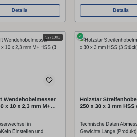
6103 Hallstadt,
Str. 26, 96103 Hallstadt,
andinfo@stuermer-
Deutschlandinfo@stuerme
Details
Details
ang 3 Stück
maschinen.de Lieferumfang 4 Stück
he Daten Abmessungen und
Technische Daten Abmes
 Länge (Produkt) ca.410 mm
Gewichte Länge (Produkt
✓
efe (Produkt) ca.2,3 mm
Breite/Tiefe (Produkt) ca.
5271301
odukt) ca.10 mm
Höhe (Produkt) ca.10 mm
ft Wendehobelmesser
Holzstar Streifenhob
00 x 10 x 2,3 mm M+
250 x 30 x 3 mm HSS 
Stück)
serwechsel in
Technische Daten Abmes
Kein Einstellen und
Gewichte Länge (Produkt