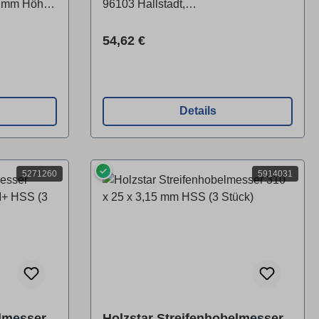
.3 mm Höhe
96103 Hallstadt,
Deutschlandinfo@stuermer-
maschinen.de
Regulärer Preis:
54,62 €
Details
✓
5271260
5914031
lmesser
Holzstar Streifenhobelmesser