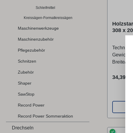
Schleifmittel
Kreissägen-Formatkreissägen
Holzsta
Maschinenwerkzeuge
308 x 20
Stück)
Maschinenzubehör
Technisc
Pflegezubehör
Gewichte
Schnitzen
Breite/Ti
(Produkt)
Zubehör
Reguläre
34,39 €
Shaper
SawStop
Record Power
Record Power Sommeraktion
Drechseln
✓