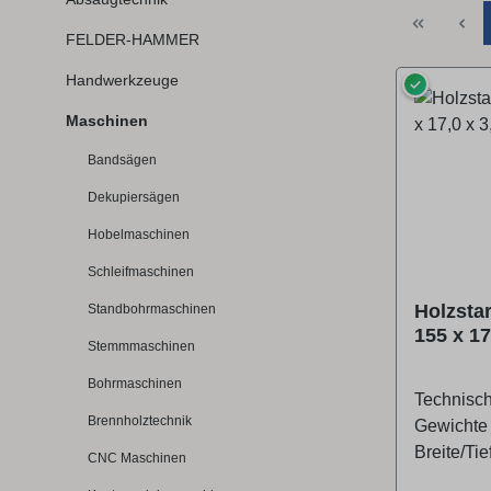
FELDER-HAMMER
Handwerkzeuge
✓
Maschinen
Bandsägen
Dekupiersägen
Hobelmaschinen
Schleifmaschinen
Holzsta
Standbohrmaschinen
155 x 1
Stemmmaschinen
Stück)
Bohrmaschinen
Technisc
Brennholztechnik
Gewichte
Breite/Ti
CNC Maschinen
Höhe (Pro