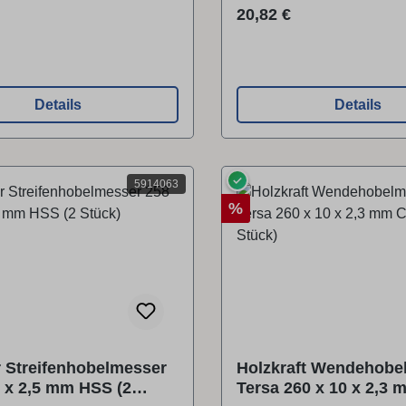
r Preis:
Regulärer Preis:
20,82 €
Details
Details
✓
5914063
Rabatt
%
r Streifenhobelmesser
Holzkraft Wendehobe
0 x 2,5 mm HSS (2
Tersa 260 x 10 x 2,3