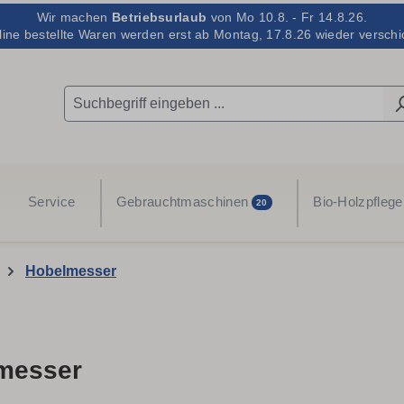
Wir machen
Betriebsurlaub
von Mo 10.8. - Fr 14.8.26.
line bestellte Waren werden erst ab Montag, 17.8.26 wieder verschic
Service
Gebrauchtmaschinen
Bio-Holzpflege
20
Hobelmesser
messer