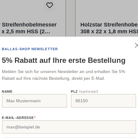
r Streifenhobelmesser
Holzstar Streifenhob
 x 2,5 mm HSS (2
308 x 22 x 1,8 mm HS
Stück)
he Daten Abmessungen und
Technische Daten Abmes
BALLAS-SHOP NEWSLETTER
 Länge (Produkt) ca.308 mm
Gewichte Länge (Produkt
5% Rabatt auf Ihre erste Bestellung
efe (Produkt) ca.20 mm Höhe
Breite/Tiefe (Produkt) ca.
Melden Sie sich für unseren Newsletter an und erhalten Sie 5%
 ca.2,5 mm
Höhe (Produkt) ca.22,0 m
Rabatt auf Ihre nächste Bestellung, direkt per E-Mail.
r Preis:
Regulärer Preis:
38,67 €
(optional)
NAME
PLZ
Details
Details
E-MAIL-ADRESSE
*
✓
5270410