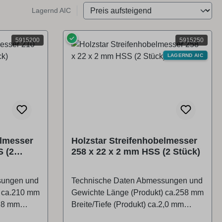
Lagernd AIC
✓
5915200
5915250
LAGERND AIC
elmesser
Holzstar Streifenhobelmesser
S (2
258 x 22 x 2 mm HSS (2 Stück)
sungen und
Technische Daten Abmessungen und
) ca.210 mm
Gewichte Länge (Produkt) ca.258 mm
1,8 mm
Breite/Tiefe (Produkt) ca.2,0 mm
m
Höhe (Produkt) ca.22,0 mm