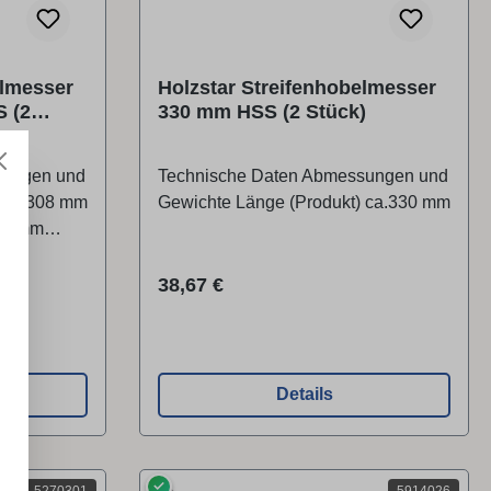
elmesser
Holzstar Streifenhobelmesser
S (2
330 mm HSS (2 Stück)
sungen und
Technische Daten Abmessungen und
) ca.308 mm
Gewichte Länge (Produkt) ca.330 mm
1,8 mm
m
Regulärer Preis:
38,67 €
Details
✓
5270301
5914026