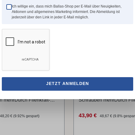
Ich willige ein, dass mich Ballas-Shop per E-Mail über Neuigkeiten,
Rabatt
%
Aktionen und allgemeines Marketing informiert. Die Abmeldung ist
jederzeit über den Link in jeder E-Mail möglich.
ft Wendehobelmesser
Holzkraft Wendehobe
10 x 10 x 2,3 mm Chrom
Tersa 300 x 10 x 2,3
)
(4 Stück)
JETZT ANMELDEN
serwechsel in
Hobelmesserwechsel in
Kein Einstellen und
SekundenKein Einstellen
 mehrDurch Fliehkraft-
Schrauben mehrDurch Flie
festigung
Messerbefestigung
etierendBesonders
selbstarretierendBesonde
preis:
Regulärer Preis:
Verkaufspreis:
Regulärer Preis:
43,90 €
48,20 €
(9.92% gespart)
48,67 €
(9.8% gespar
armHerstellerStürmer
geräuscharmHerstellerStü
n GmbHDr.-Robert-Pfleger-
Maschinen GmbHDr.-Rober