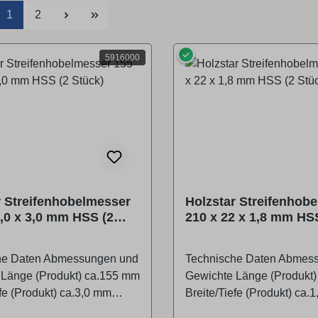
Seite
Seite
1
2
✓
5916000
r Streifenhobelmesser
Holzstar Streifenhob
7,0 x 3,0 mm HSS (2
210 x 22 x 1,8 mm HS
Stück)
he Daten Abmessungen und
Technische Daten Abmes
 Länge (Produkt) ca.155 mm
Gewichte Länge (Produkt
efe (Produkt) ca.3,0 mm
Breite/Tiefe (Produkt) ca.
dukt) ca.17,0 mm
Höhe (Produkt) ca.22,0 m