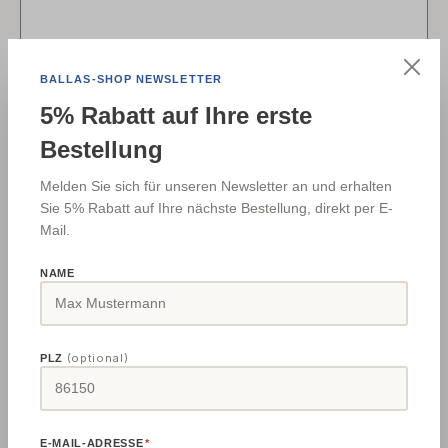
BALLAS-SHOP NEWSLETTER
5% Rabatt auf Ihre erste
Bestellung
Holzkraft Universalschleifvorrichtung USV-
NTS
Melden Sie sich für unseren Newsletter an und erhalten
Sie 5% Rabatt auf Ihre nächste Bestellung, direkt per E-
Mail.
Praktische Haltevorrichtung für viele gerade
Standardwerkzeuge
NAME
Regulärer Preis:
12,97 €
(optional)
PLZ
Details
E-MAIL-ADRESSE
*