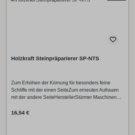
Holzkraft Steinpräparierer SP-NTS
Zum Erhöhen der Körnung für besonders feine
Schliffe mit der einen SeiteZum erneuten Aufrauen
mit der andere SeiteHerstellerStürmer Maschinen
GmbHDr.-Robert-Pfleger-Str. 26, 96103 Hallstadt,
Deutschlandinfo@stuermer-maschinen.de
Regulärer Preis:
16,54 €