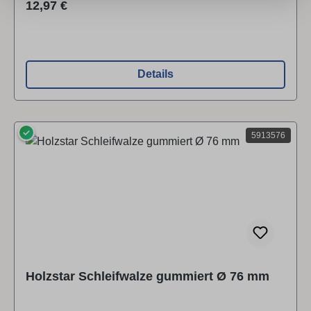
Deutschlandinfo@stuermer-maschinen.de
Regulärer Preis:
12,97 €
Details
✓
5913576
Holzstar Schleifwalze gummiert Ø 76 mm