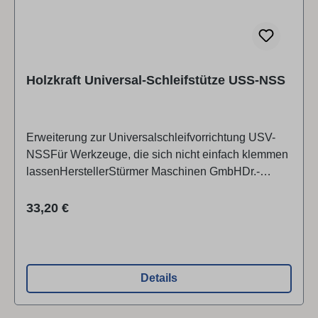
Holzkraft Universal-Schleifstütze USS-NSS
Erweiterung zur Universalschleifvorrichtung USV-
NSSFür Werkzeuge, die sich nicht einfach klemmen
lassenHerstellerStürmer Maschinen GmbHDr.-
Robert-Pfleger-Str. 26, 96103 Hallstadt,
Deutschlandinfo@stuermer-maschinen.de
Regulärer Preis:
33,20 €
Details