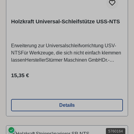
Holzkraft Universal-Schleifstütze USS-NTS
Erweiterung zur Universalschleifvorrichtung USV-
NTSFür Werkzeuge, die sich nicht einfach klemmen
lassenHerstellerStürmer Maschinen GmbHDr.-
Robert-Pfleger-Str. 26, 96103 Hallstadt,
Deutschlandinfo@stuermer-maschinen.de
Regulärer Preis:
15,35 €
Details
✓
5760164