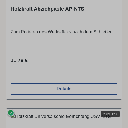
Holzkraft Abziehpaste AP-NTS
Zum Polieren des Werkstücks nach dem Schleifen
Regulärer Preis:
11,78 €
Details
✓
5760157