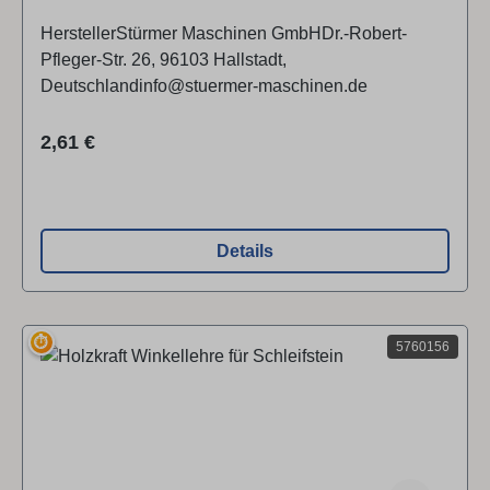
HerstellerStürmer Maschinen GmbHDr.-Robert-
Pfleger-Str. 26, 96103 Hallstadt,
Deutschlandinfo@stuermer-maschinen.de
Regulärer Preis:
2,61 €
Details
⏱
5760156