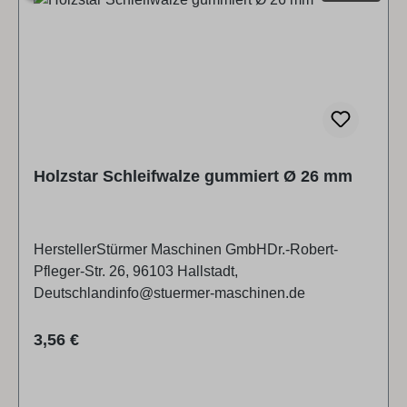
Holzstar Schleifwalze gummiert Ø 26 mm
HerstellerStürmer Maschinen GmbHDr.-Robert-
Pfleger-Str. 26, 96103 Hallstadt,
Deutschlandinfo@stuermer-maschinen.de
Regulärer Preis:
3,56 €