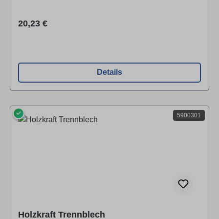
Regulärer Preis:
20,23 €
Details
✓
5900301
Holzkraft Trennblech