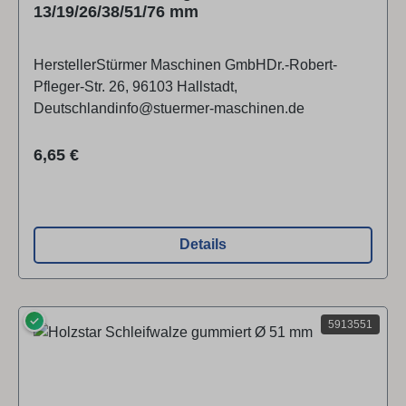
13/19/26/38/51/76 mm
HerstellerStürmer Maschinen GmbHDr.-Robert-
Pfleger-Str. 26, 96103 Hallstadt,
Deutschlandinfo@stuermer-maschinen.de
Regulärer Preis:
6,65 €
Details
✓
5913551