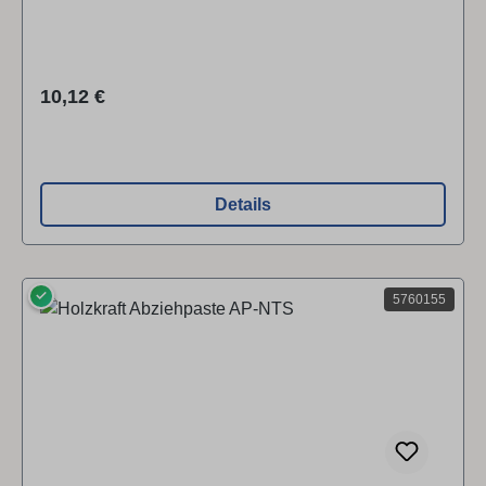
Regulärer Preis:
10,12 €
Details
✓
5760155