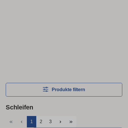
Produkte filtern
Schleifen
Seite
Seite
Seite
1
2
3