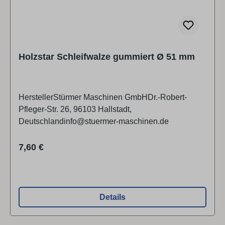
Holzstar Schleifwalze gummiert Ø 51 mm
HerstellerStürmer Maschinen GmbHDr.-Robert-
Pfleger-Str. 26, 96103 Hallstadt,
Deutschlandinfo@stuermer-maschinen.de
Regulärer Preis:
7,60 €
Details