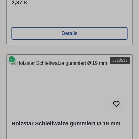
Regulärer Preis:
2,37 €
Details
✓
5913519
Holzstar Schleifwalze gummiert Ø 19 mm