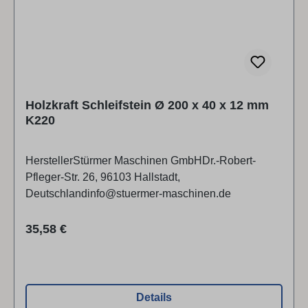
Holzkraft Schleifstein Ø 200 x 40 x 12 mm
K220
HerstellerStürmer Maschinen GmbHDr.-Robert-
Pfleger-Str. 26, 96103 Hallstadt,
Deutschlandinfo@stuermer-maschinen.de
Regulärer Preis:
35,58 €
Details