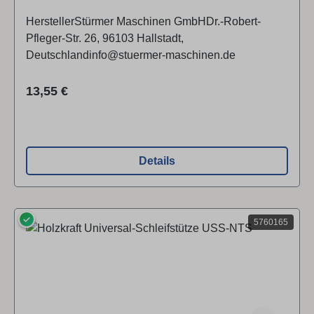
HerstellerStürmer Maschinen GmbHDr.-Robert-
Pfleger-Str. 26, 96103 Hallstadt,
Deutschlandinfo@stuermer-maschinen.de
Regulärer Preis:
13,55 €
Details
✓
5760165