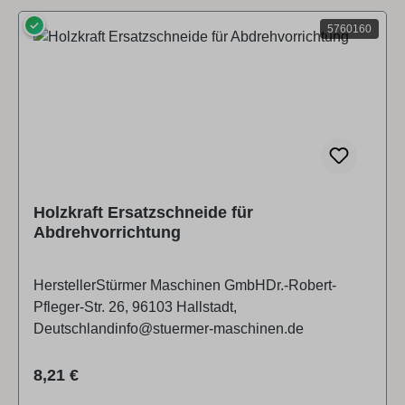
✓
5760160
Holzkraft Ersatzschneide für
Abdrehvorrichtung
HerstellerStürmer Maschinen GmbHDr.-Robert-
Pfleger-Str. 26, 96103 Hallstadt,
Deutschlandinfo@stuermer-maschinen.de
Regulärer Preis:
8,21 €