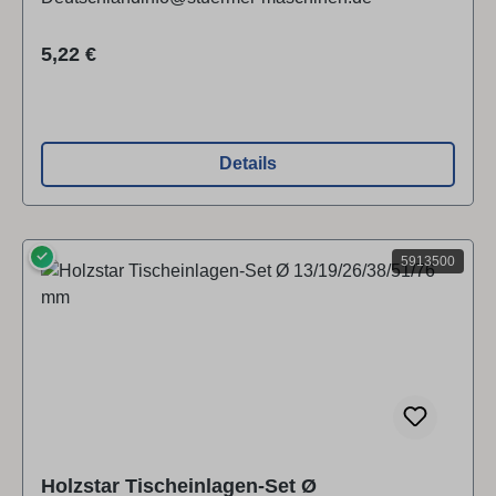
Regulärer Preis:
5,22 €
Details
✓
5913500
Holzstar Tischeinlagen-Set Ø