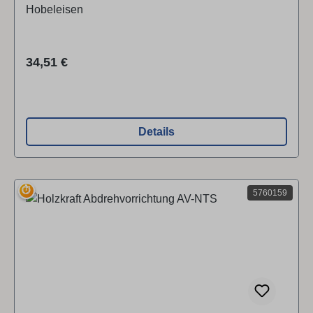
Hobeleisen
Regulärer Preis:
34,51 €
Details
⏱
5760159