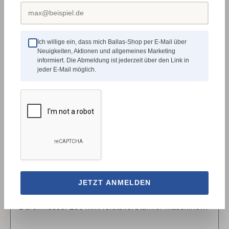
✓
5760052
Ich willige ein, dass mich Ballas-Shop per E-Mail über
Neuigkeiten, Aktionen und allgemeines Marketing
informiert. Die Abmeldung ist jederzeit über den Link in
jeder E-Mail möglich.
Holzkraft Winkellehre für Schleifstein Ø 250
mm
Zur Bestimmung des richtigen Schleifwinkels für ihre
JETZT ANMELDEN
WerkzeugeZur Verwendung bei Schleifsteinen mit
Durchmesser 250 mmHerstellerStürmer Maschinen
GmbHDr.-Robert-Pfleger-Str. 26, 96103 Hallstadt,