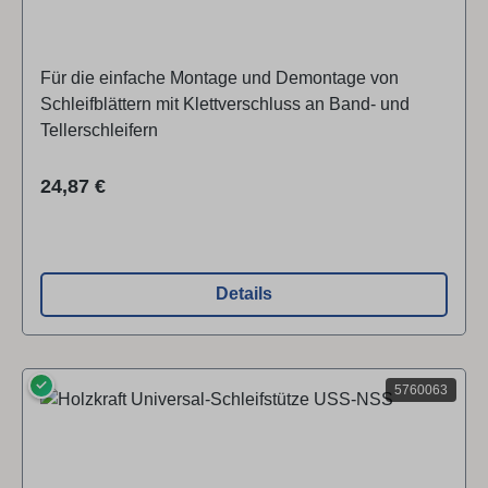
Für die einfache Montage und Demontage von
Schleifblättern mit Klettverschluss an Band- und
Tellerschleifern
Regulärer Preis:
24,87 €
Details
✓
5760063