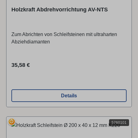
Holzkraft Abdrehvorrichtung AV-NTS
Zum Abrichten von Schleifsteinen mit ultraharten
Abziehdiamanten
Regulärer Preis:
35,58 €
Details
⏱
5760101