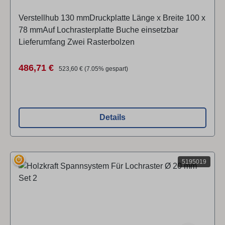
Verstellhub 130 mmDruckplatte Länge x Breite 100 x
78 mmAuf Lochrasterplatte Buche einsetzbar
Lieferumfang Zwei Rasterbolzen
Verkaufspreis:
Regulärer Preis:
486,71 €
523,60 €
(7.05% gespart)
Details
⏱
5195019