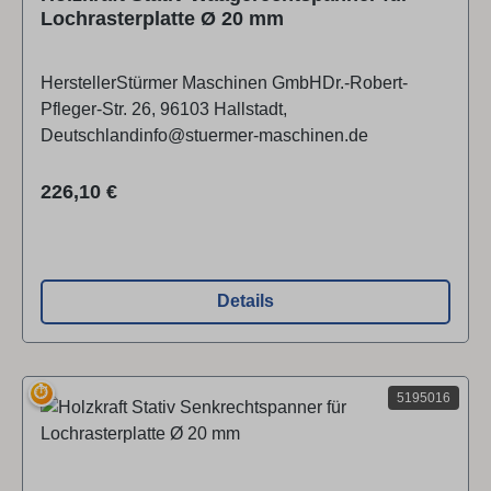
Lochrasterplatte Ø 20 mm
HerstellerStürmer Maschinen GmbHDr.-Robert-
Pfleger-Str. 26, 96103 Hallstadt,
Deutschlandinfo@stuermer-maschinen.de
Regulärer Preis:
226,10 €
Details
⏱
5195016