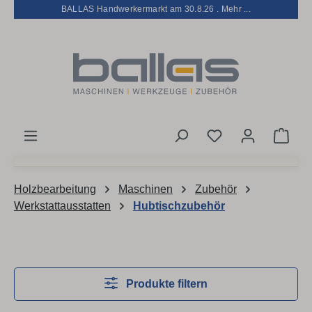
BALLAS Handwerkermarkt am 30.8.26 . Mehr ...
Zum Hauptinhalt springen
Du hast 0 Produk
Ware
Holzbearbeitung
Maschinen
Zubehör
Werkstattausstatten
Hubtischzubehör
Produkte filtern