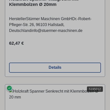
Klemmbolzen Ø 20mm
HerstellerStürmer Maschinen GmbHDr.-Robert-
Pfleger-Str. 26, 96103 Hallstadt,
Deutschlandinfo@stuermer-maschinen.de
Regulärer Preis:
62,47 €
Details
✓
5195012