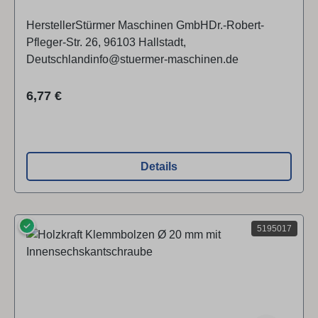
HerstellerStürmer Maschinen GmbHDr.-Robert-
Pfleger-Str. 26, 96103 Hallstadt,
Deutschlandinfo@stuermer-maschinen.de
Regulärer Preis:
6,77 €
Details
✓
5195017