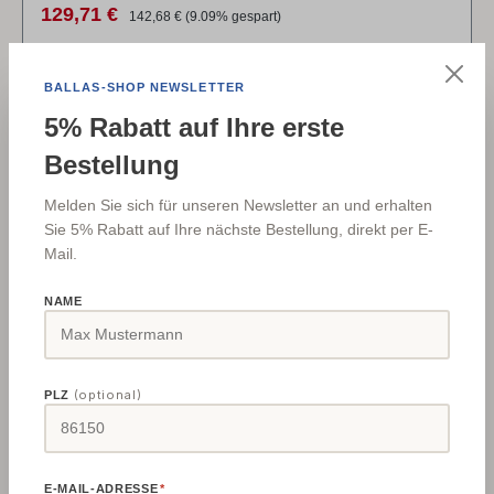
Verkaufspreis:
Regulärer Preis:
129,71 €
142,68 €
(9.09% gespart)
BALLAS-SHOP NEWSLETTER
5% Rabatt auf Ihre erste
Details
Bestellung
Melden Sie sich für unseren Newsletter an und erhalten
⏱
5195013
Sie 5% Rabatt auf Ihre nächste Bestellung, direkt per E-
Mail.
NAME
(optional)
PLZ
Holzkraft Waagerechtspanner für
Lochrasterplatte Ø 20 mm
E-MAIL-ADRESSE
*