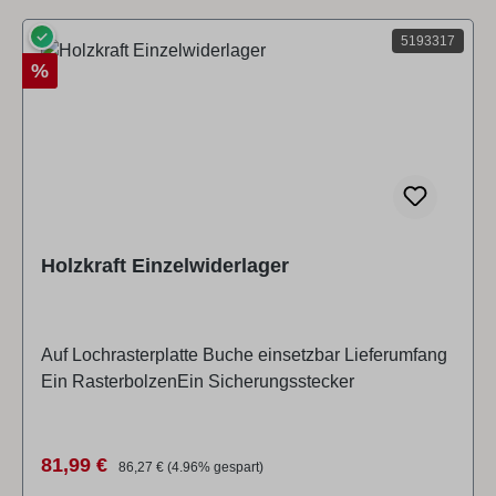
✓
5193317
Rabatt
%
Holzkraft Einzelwiderlager
Auf Lochrasterplatte Buche einsetzbar Lieferumfang
Ein RasterbolzenEin Sicherungsstecker
Verkaufspreis:
Regulärer Preis:
81,99 €
86,27 €
(4.96% gespart)