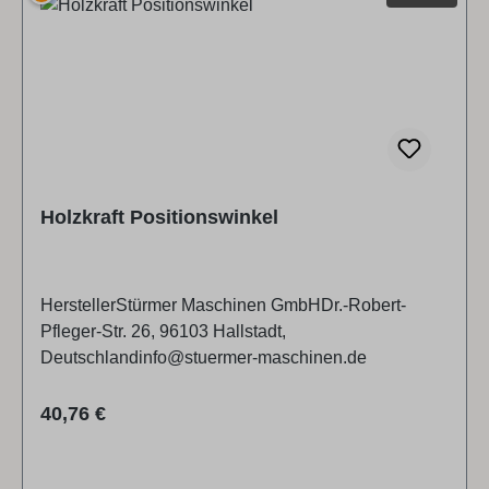
Holzkraft Positionswinkel
HerstellerStürmer Maschinen GmbHDr.-Robert-
Pfleger-Str. 26, 96103 Hallstadt,
Deutschlandinfo@stuermer-maschinen.de
Regulärer Preis:
40,76 €