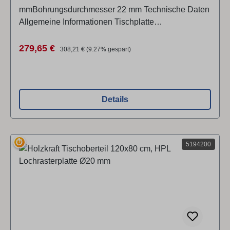
mmBohrungsdurchmesser 22 mm Technische Daten
Allgemeine Informationen Tischplatte
MaterialBuche-Multiplex Bohrungsdurchmesser22
mm Bohrungsabstand100 mm Abmessungen und
Verkaufspreis:
Regulärer Preis:
279,65 €
308,21 €
(9.27% gespart)
Gewichte Länge (Produkt) ca.1250 mm Breite/Tiefe
(Produkt) ca.800 mm Höhe (Produkt) ca.30 mm
Details
⏱
5194200