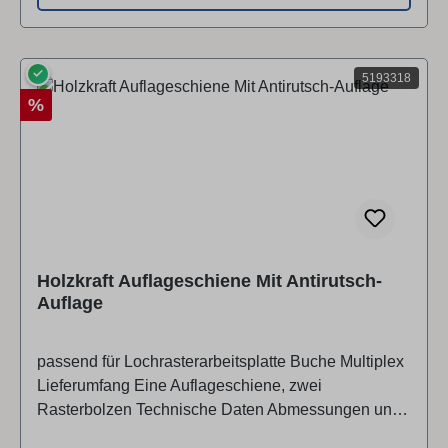
✓
5193318
Rabatt
%
Holzkraft Auflageschiene Mit Antirutsch-
Auflage
passend für Lochrasterarbeitsplatte Buche Multiplex
Lieferumfang Eine Auflageschiene, zwei
Rasterbolzen Technische Daten Abmessungen und
Gewichte Länge (Produkt) ca.1200 mm