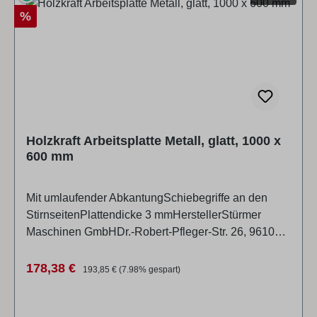
Rabatt
%
Holzkraft Arbeitsplatte Metall, glatt, 1000 x
600 mm
Mit umlaufender AbkantungSchiebegriffe an den
StirnseitenPlattendicke 3 mmHerstellerStürmer
Maschinen GmbHDr.-Robert-Pfleger-Str. 26, 96103
Hallstadt, Deutschlandinfo@stuermer-maschinen.de
Technische Daten Allgemeine Informationen
Verkaufspreis:
Regulärer Preis:
178,38 €
193,85 €
(7.98% gespart)
Tischplatte MaterialMetall Abmessungen und
Gewichte Länge (Produkt) ca.1000 mm Breite/Tiefe
(Produkt) ca.600 mm Höhe (Produkt) ca.3 mm