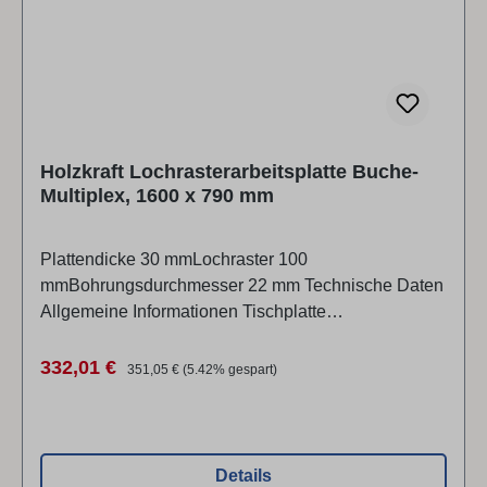
Bohrungsdurchmesser20 mm Bohrungsabstand96
mm Abmessungen und Gewichte Länge (Produkt)
ca.1200 mm Breite/Tiefe (Produkt) ca.800 mm
Holzkraft Lochrasterarbeitsplatte Buche-
Multiplex, 1600 x 790 mm
Plattendicke 30 mmLochraster 100
mmBohrungsdurchmesser 22 mm Technische Daten
Allgemeine Informationen Tischplatte
MaterialBuche-Multiplex Bohrungsdurchmesser22
mm Bohrungsabstand100 mm Abmessungen und
Verkaufspreis:
Regulärer Preis:
332,01 €
351,05 €
(5.42% gespart)
Gewichte Länge (Produkt) ca.1600 mm Breite/Tiefe
(Produkt) ca.790 mm Höhe (Produkt) ca.30 mm
Details