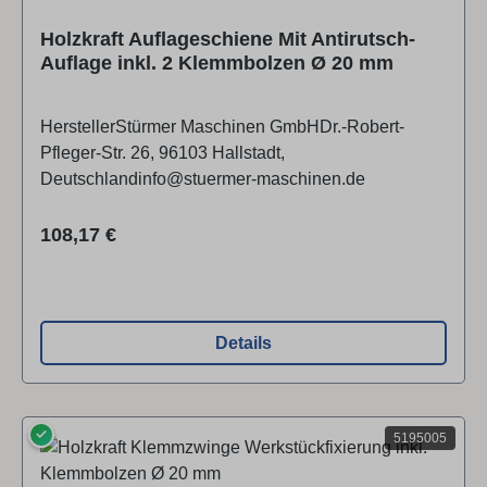
Holzkraft Auflageschiene Mit Antirutsch-
Auflage inkl. 2 Klemmbolzen Ø 20 mm
HerstellerStürmer Maschinen GmbHDr.-Robert-
Pfleger-Str. 26, 96103 Hallstadt,
Deutschlandinfo@stuermer-maschinen.de
Regulärer Preis:
108,17 €
Details
✓
5195005