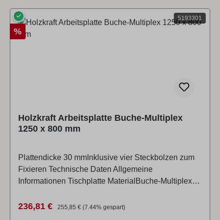
✓
5193301
Rabatt
%
Holzkraft Arbeitsplatte Buche-Multiplex
1250 x 800 mm
Plattendicke 30 mmInklusive vier Steckbolzen zum
Fixieren Technische Daten Allgemeine
Informationen Tischplatte MaterialBuche-Multiplex
Abmessungen und Gewichte Länge (Produkt)
ca.1250 mm Breite/Tiefe (Produkt) ca.800 mm Höhe
Verkaufspreis:
Regulärer Preis:
236,81 €
255,85 €
(7.44% gespart)
(Produkt) ca.30 mm