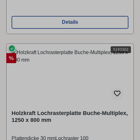
Details
✓
5193302
Rabatt
%
Holzkraft Lochrasterplatte Buche-Multiplex,
1250 x 800 mm
Plattendicke 30 mmLochraster 100