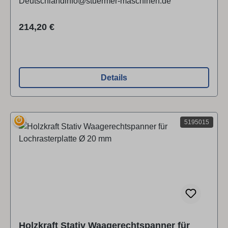
Deutschlandinfo@stuermer-maschinen.de
Regulärer Preis:
214,20 €
Details
⏱
5195015
Holzkraft Stativ Waagerechtspanner für