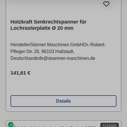
Holzkraft Senkrechtspanner für
Lochrasterplatte Ø 20 mm
HerstellerStürmer Maschinen GmbHDr.-Robert-
Pfleger-Str. 26, 96103 Hallstadt,
Deutschlandinfo@stuermer-maschinen.de
Regulärer Preis:
141,61 €
Details
✓
5193300