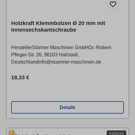
Holzkraft Klemmbolzen Ø 20 mm mit
Innensechskantschraube
HerstellerStürmer Maschinen GmbHDr.-Robert-
Pfleger-Str. 26, 96103 Hallstadt,
Deutschlandinfo@stuermer-maschinen.de
Regulärer Preis:
18,33 €
Details
⏱
5195010