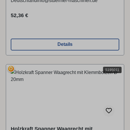
Deutschlandinfo@stuermer-maschinen.de
Regulärer Preis:
52,36 €
Details
⏱
5195011
Holzkraft Spanner Waagrecht mit