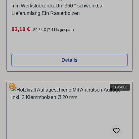
mm WerkstückdickeUm 360 ° schwenkbar
Lieferumfang Ein Rasterbolzen
Verkaufspreis:
Regulärer Preis:
83,18 €
89,84 €
(7.41% gespart)
Details
⏱
5195006