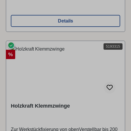
Details
✓
5193315
Rabatt
%
Holzkraft Klemmzwinge
Zur Werkstückfixierung von obenVerstellbar bis 200