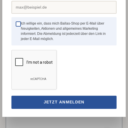
HerstellerStürmer Maschinen GmbHDr.-Robert-
Pfleger-Str. 26, 96103 Hallstadt,
Deutschlandinfo@stuermer-maschinen.de
Ich willige ein, dass mich Ballas-Shop per E-Mail über
Neuigkeiten, Aktionen und allgemeines Marketing
informiert. Die Abmeldung ist jederzeit über den Link in
Regulärer Preis:
139,11 €
jeder E-Mail möglich.
Details
✓
5195014
JETZT ANMELDEN