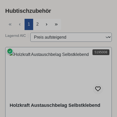
Hubtischzubehör
Seite
Seite
1
2
Lagernd AIC
✓
5195008
Holzkraft Austauschbelag Selbstklebend