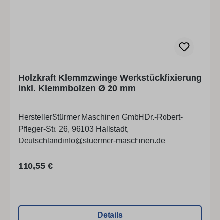
Holzkraft Klemmzwinge Werkstückfixierung
inkl. Klemmbolzen Ø 20 mm
HerstellerStürmer Maschinen GmbHDr.-Robert-
Pfleger-Str. 26, 96103 Hallstadt,
Deutschlandinfo@stuermer-maschinen.de
Regulärer Preis:
110,55 €
Details