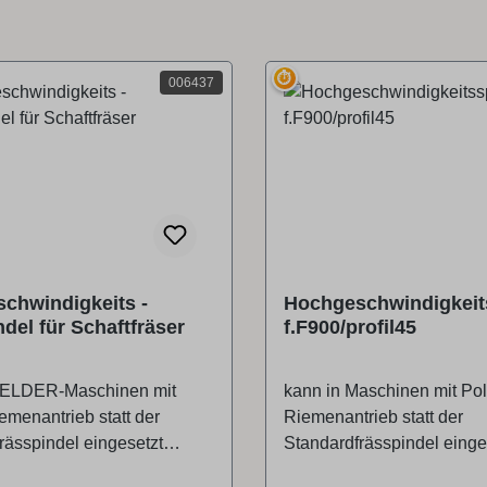
⏱
006437
chwindigkeits -
Hochgeschwindigkeit
del für Schaftfräser
f.F900/profil45
FELDER-Maschinen mit
kann in Maschinen mit Pol
emenantrieb statt der
Riemenantrieb statt der
rässpindel eingesetzt
Standardfrässpindel einge
e eingesetzten Schaftfräser
werden. Die eingesetzten