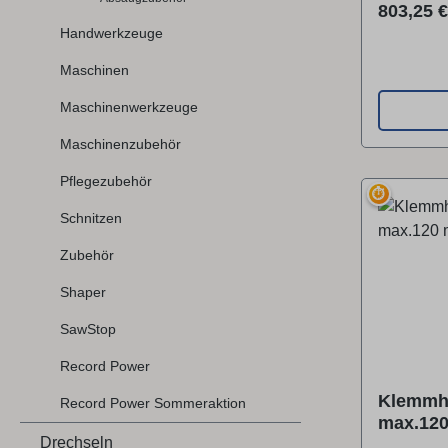
werden v
Reguläre
803,25 €
Spannzan
Handwerkzeuge
(Spannza
Maschinen
Lieferumf
Hauptmot
Maschinenwerkzeuge
Hochgesch
Maschinenzubehör
über genü
auch bei 
Pflegezubehör
⏱
bei Serie
Schnitzen
Arbeitser
Spezielle 
Zubehör
Gratfräse
Shaper
Kopierfrä
Werkstüc
SawStop
Werkstoffe
Record Power
FELDER-
Hochgesch
Klemmhu
Record Power Sommeraktion
Problem. 
max.12
enthalte
Drechseln