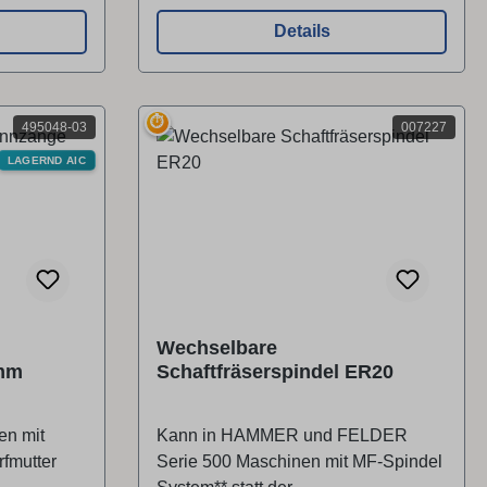
Details
⏱
495048-03
007227
LAGERND AIC
Wechselbare
 mm
Schaftfräserspindel ER20
en mit
Kann in HAMMER und FELDER
fmutter
Serie 500 Maschinen mit MF-Spindel