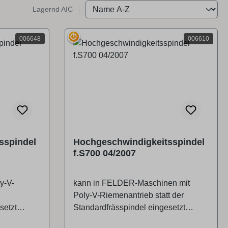
Lagernd AIC
⏱
006648
006610
sspindel
Hochgeschwindigkeitsspindel
f.S700 04/2007
y-V-
kann in FELDER-Maschinen mit
Poly-V-Riemenantrieb statt der
setzt
Standardfrässpindel eingesetzt
werden. Die eingesetzten