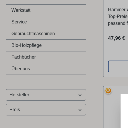
Produkt is
Hammer W
Werkstatt
Maschine
Top-Preisen
Serien BF
Service
passend 
(bis 04/
30 mm, er
Gebrauchtmaschinen
auf 120 
Reguläre
47,96 €
Bio-Holzpflege
Fachbücher
Über uns
⏱
Hersteller
Preis