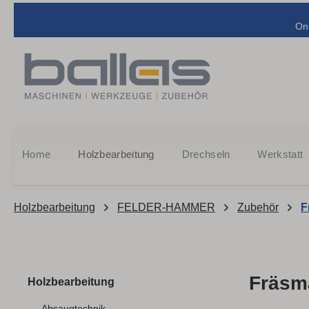
m Hauptinhalt springen
Zur Suche springen
Zur Hauptnavigation springen
On
Home
Holzbearbeitung
Drechseln
Werkstatt
Holzbearbeitung
FELDER-HAMMER
Zubehör
F
Fräsm
Holzbearbeitung
Absaugtechnik