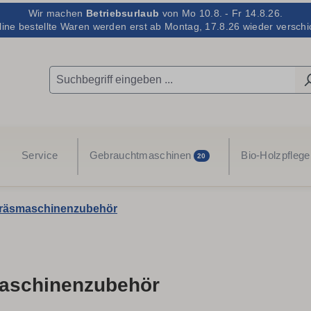
Wir machen
Betriebsurlaub
von Mo 10.8. - Fr 14.8.26.
line bestellte Waren werden erst ab Montag, 17.8.26 wieder verschic
Service
Gebrauchtmaschinen
Bio-Holzpflege
20
räsmaschinenzubehör
aschinenzubehör