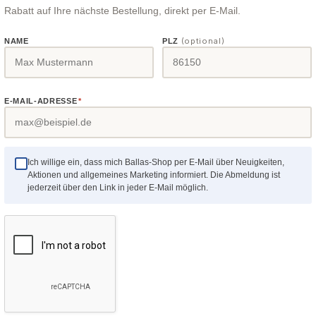
Rabatt auf Ihre nächste Bestellung, direkt per E-Mail.
(optional)
NAME
PLZ
ons Spannzange 12 mm
Präzisions Spannzan
E-MAIL-ADRESSE
*
ns-Spannzange in
Präzisions-Spannzange i
r geführt. Diese
Rundmutter geführt. Diese
gen werden mit einem
Spannzangen werden mit
er Überwurfmutter zusätzlich
Ring in der Überwurfmutter
Ich willige ein, dass mich Ballas-Shop per E-Mail über Neuigkeiten,
Aktionen und allgemeines Marketing informiert. Die Abmeldung ist
Diese Zusatzführung löst die
geführt. Diese Zusatzführu
r Preis:
Regulärer Preis:
28,44 €
jederzeit über den Link in jeder E-Mail möglich.
ge beim Öffnen mit dem
Spannzange beim Öffnen 
lüssel automatisch.
Klemmschlüssel automati
für:HAMMER® Serie 3
Passend für:HAMMER® Se
Details
Details
⏱
495048-06