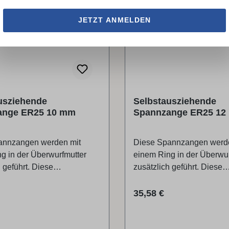
JETZT ANMELDEN
usziehende
Selbstausziehende
ange ER25 10 mm
Spannzange ER25 12
annzangen werden mit
Diese Spannzangen werd
g in der Überwurfmutter
einem Ring in der Überwur
 geführt. Diese
zusätzlich geführt. Diese
rung löst die Spannzange
Zusatzführung löst die S
nen mit dem Klemmschlüssel
beim Öffnen mit dem Kle
r Preis:
Regulärer Preis:
35,58 €
ch.Passend für Felder HG-
automatisch.Passend für 
ür Serie 6/7/700/900/Format
Spindel für Serie 6/7/700
4