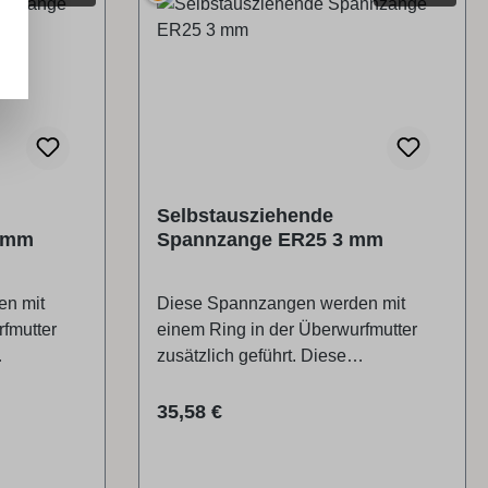
Selbstausziehende
 mm
Spannzange ER25 3 mm
en mit
Diese Spannzangen werden mit
fmutter
einem Ring in der Überwurfmutter
zusätzlich geführt. Diese
pannzange
Zusatzführung löst die Spannzange
mmschlüssel
beim Öffnen mit dem Klemmschlüssel
Regulärer Preis:
35,58 €
Felder HG-
automatisch.Passend für Felder HG-
/900/Format
Spindel für Serie 6/7/700/900/Format
4