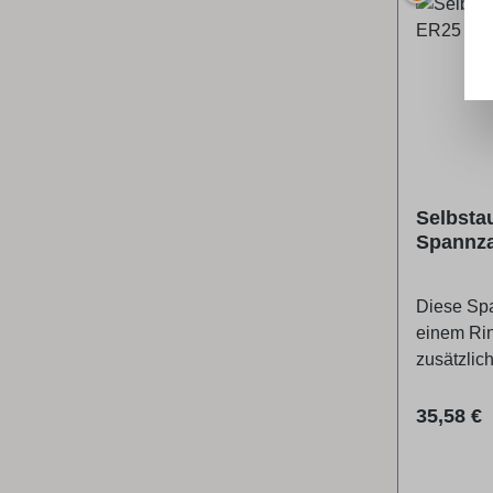
Selbsta
Spannz
Diese Sp
einem Rin
zusätzlich
Zusatzfüh
beim Öff
Reguläre
35,58 €
automatis
Spindel f
4