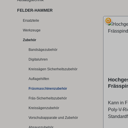
FELDER-HAMMER
⏱
Ersatzteile
Werkzeuge
Zubehör
Bandsägezubehör
Digitaluhren
Kreissägen Sicherheitszubehör
Auflagehilfen
Hochges
Frässpin
Fräsmaschinenzubehör
Fräs-Sicherheitszubehör
Kann in 
Kreissägenzubehör
Poly-V-Ri
Standardf
Vorschubapparate und Zubehör
werden.Di
Absaugzubehör