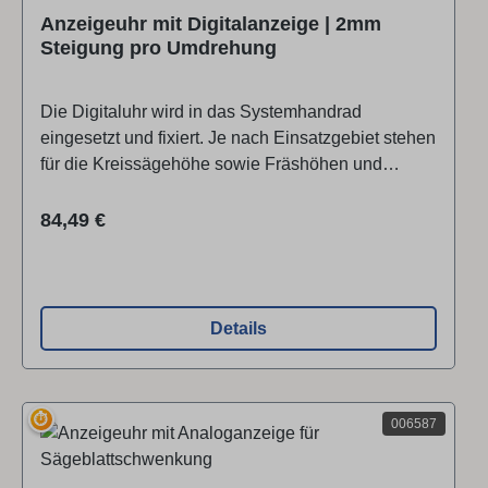
Anzeigeuhr mit Digitalanzeige | 2mm
Steigung pro Umdrehung
Die Digitaluhr wird in das Systemhandrad
eingesetzt und fixiert. Je nach Einsatzgebiet stehen
für die Kreissägehöhe sowie Fräshöhen und
Bohrhöheneinstellung Digitaluhren zur Verfügung.
Das Ablesen der jeweiligen Einstellung erfolgt
Regulärer Preis:
84,49 €
zehntelmillimetergenau. Die Digitaluhren sind auf
eine Spindelsteigung von 2 mm pro Umdrehung
ausgelegt. Passend für System-Handrad Serie
500+700 (mm)
Details
⏱
006587