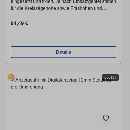
eingesetzt und fixiert. Je nach Einsatzgebiet stehen
für die Kreissägehöhe sowie Fräshöhen und
Bohrhöheneinstellung Digitaluhren zur Verfügung.
Das Ablesen der jeweiligen Einstellung erfolgt
Regulärer Preis:
84,49 €
zehntelmillimetergenau. Die Digitaluhren sind auf
eine Spindelsteigung von 2 mm pro Umdrehung
ausgelegt.
Details
⏱
000117