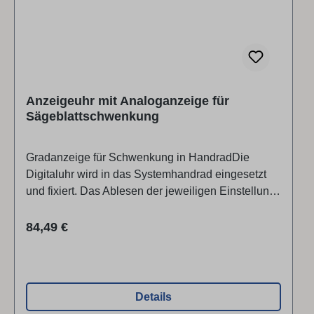
Anzeigeuhr mit Analoganzeige für
Sägeblattschwenkung
Gradanzeige für Schwenkung in HandradDie
Digitaluhr wird in das Systemhandrad eingesetzt
und fixiert. Das Ablesen der jeweiligen Einstellung
erfolgt auf 0,5 Grad genau. Ausführung: für
Kreissägeblatt-Schwenkung 90°–45° Passend
Regulärer Preis:
84,49 €
fürFelder Serie 700 ab 04/2007
Details