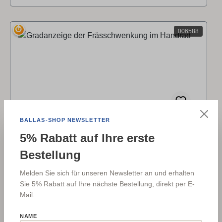
⏱
006588
BALLAS-SHOP NEWSLETTER
Gradanzeige der Frässchwenkung im
5% Rabatt auf Ihre erste
Handrad
Bestellung
Passend für System-Handrad Serie700 ab 04/2007
Melden Sie sich für unseren Newsletter an und erhalten
Sie 5% Rabatt auf Ihre nächste Bestellung, direkt per E-
Mail.
NAME
Regulärer Preis:
84,49 €