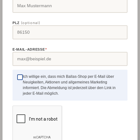
(optional)
PLZ
Details
E-MAIL-ADRESSE
*
⏱
007217
Ich willige ein, dass mich Ballas-Shop per E-Mail über
Neuigkeiten, Aktionen und allgemeines Marketing
informiert. Die Abmeldung ist jederzeit über den Link in
jeder E-Mail möglich.
Anzeigeuhr mit Analoganzeige für
Kreissägeschwenkung