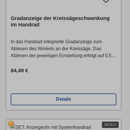
Gradanzeige der Kreissägeschwenkung
im Handrad
In das Handrad integrierte Gradanzeige zum
Ablesen des Winkels an der Kreissäge. Das
Ablesen der jeweiligen Einstellung erfolgt auf 0,5
Grad genau. Passend für
Kreissägeblattschwenkung in folgenden
Regulärer Preis:
84,49 €
Maschinen: CF531, CF531P KF500, KF500P,
K500, K500P
Details
⏱
497412