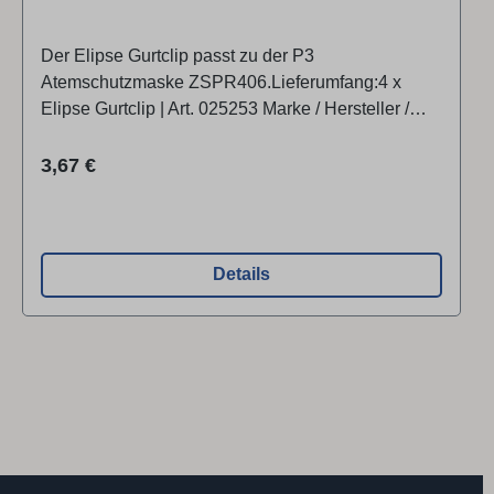
Der Elipse Gurtclip passt zu der P3
Atemschutzmaske ZSPR406.Lieferumfang:4 x
Elipse Gurtclip | Art. 025253 Marke / Hersteller /
Produktverantwortlicher:GVS Filter Technology UK
Ltd10 Harewood Avenue, NW1 6AAGroßbritannien
Regulärer Preis:
3,67 €
Details