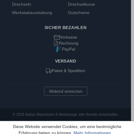
Drechseln
Drechselkurse
Werkstattausstattung
Gutscheine
SICHER BEZAHLEN
Vorkasse
Rechnung
PayPal
VERSAND
Paket & Spedition
Widerruf einreichen
© 2026 Ballas Maschinen & Werkzeuge. Alle Rechte vorbehalten.
Diese Website verwendet Cookies, um eine bestmögliche
Erfahrung bieten zu können.
Mehr Informationen ...