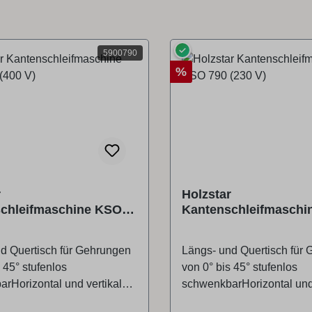
✓
5900790
Rabatt
%
r
Holzstar
chleifmaschine KSO
Kantenschleifmaschi
 V)
790 (230 V)
d Quertisch für Gehrungen
Längs- und Quertisch für
 45° stufenlos
von 0° bis 45° stufenlos
rHorizontal und vertikal
schwenkbarHorizontal und 
res Schleifaggregat,
verwendbares Schleifaggr