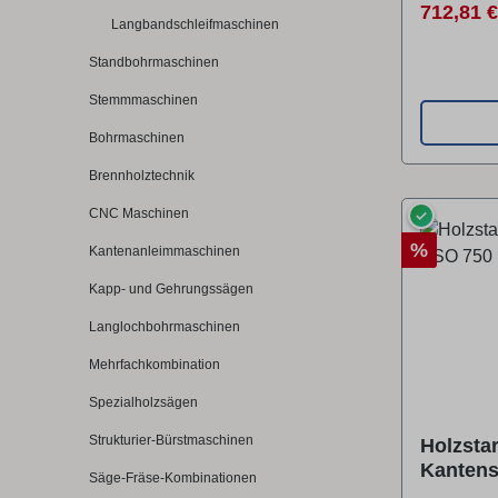
dadurch b
Verkaufs
712,81 
Langbandschleifmaschinen
vertikales
möglichSc
Standbohrmaschinen
Schnells
Stemmmaschinen
Quertisch
Bohrmaschinen
schwenkba
110 mm hö
Brennholztechnik
optimalen
CNC Maschinen
✓
Schleifban
Rabatt
verstellb
%
Kantenanleimmaschinen
Gehrungs
Kapp- und Gehrungssägen
der Schle
Langlochbohrmaschinen
Gleiteige
und länge
Mehrfachkombination
Artikel er
Spezialholzsägen
Stürmer G
Registrier
Strukturier-Bürstmaschinen
Holzsta
Endkunde
Kantens
Säge-Fräse-Kombinationen
Österreich anw
750 (23