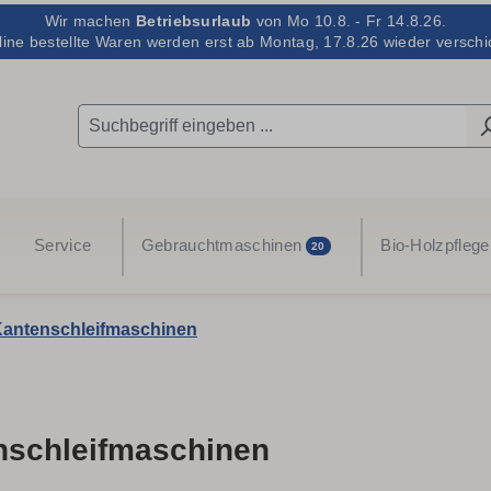
Wir machen
Betriebsurlaub
von Mo 10.8. - Fr 14.8.26.
line bestellte Waren werden erst ab Montag, 17.8.26 wieder verschic
Service
Gebrauchtmaschinen
Bio-Holzpflege
20
antenschleifmaschinen
nschleifmaschinen