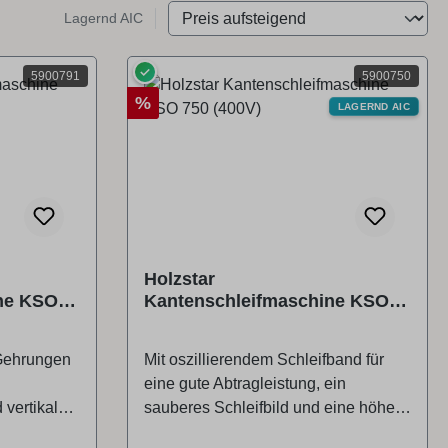
Lagernd AIC
✓
5900791
5900750
Rabatt
%
LAGERND AIC
Holzstar
ne KSO
Kantenschleifmaschine KSO
750 (400V)
 Gehrungen
Mit oszillierendem Schleifband für
eine gute Abtragleistung, ein
vertikal
sauberes Schleifbild und eine höhere
egat,
Standzeit des SchleifbandesMit