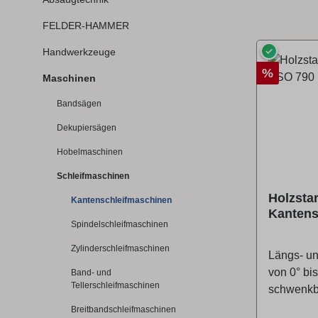
FELDER-HAMMER
✓
Handwerkzeuge
Rabatt
%
Maschinen
Bandsägen
Dekupiersägen
Hobelmaschinen
Schleifmaschinen
Holzsta
Kantenschleifmaschinen
Kantens
Spindelschleifmaschinen
790 (400
Zylinderschleifmaschinen
Längs- un
von 0° bis
Band- und
Tellerschleifmaschinen
schwenkba
verwendba
Breitbandschleifmaschinen