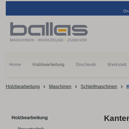
m Hauptinhalt springen
Zur Suche springen
Zur Hauptnavigation springen
On
Home
Holzbearbeitung
Drechseln
Werkstatt
Holzbearbeitung
Maschinen
Schleifmaschinen
K
Kante
Holzbearbeitung
Absaugtechnik