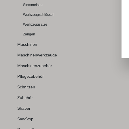
Technisch
Stemmeisen
mmBlatts
Werkzeugschlüssel
0,75 mmTP
Werkzeugsätze
17Feinhe
trapezför
Zangen
neinQuerschni
Maschinen
Hersteller
Produktve
Maschinenwerkzeuge
Garden B
Maschinenzubehör
1742 NB 
Pflegezubehör
Schnitzen
Zubehör
Shaper
SawStop