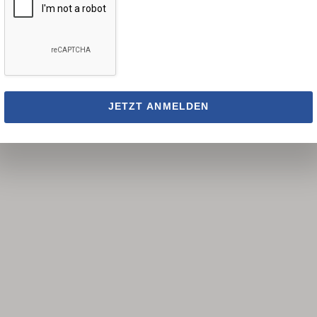
e Daten Blattlänge 240
Ryoba Ersatz-Sägeblatt
tärke 0,50 mmSchränkung
240Zahnschutz aus Kunsts
I (Zähne pro Zoll) 12,
Technische Daten Blattlä
it GROB, FEINVerzahnung
mmBlattstärke 0,50 mmSc
migLängsschnitte
0,83 mmTPI (Zähne pro Zoll
tte ja "Marke /
15Feinheit SEHR GROB,
JETZT ANMELDEN
 /
MITTELFEINVerzahnung d
rantwortlicher:Tool &
trapezförmigLängsschnitte
.V.Lagedijkerweg 13N,
jaQuerschnitte ja
SchagenNiederlande