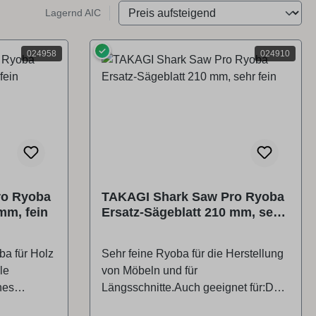
Lagernd AIC
✓
024958
024910
ro Ryoba
TAKAGI Shark Saw Pro Ryoba
mm, fein
Ersatz-Sägeblatt 210 mm, sehr
fein
ba für Holz
Sehr feine Ryoba für die Herstellung
le
von Möbeln und für
nes
Längsschnitte.Auch geeignet für:Den
geeignet
Innenausbau, die Restaurierung und