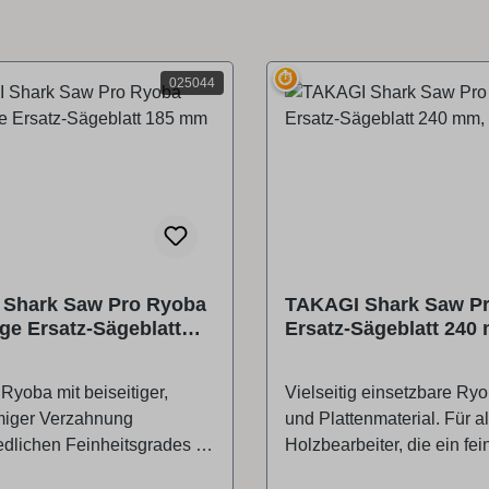
⏱
025044
Shark Saw Pro Ryoba
TAKAGI Shark Saw P
ge Ersatz-Sägeblatt
Ersatz-Sägeblatt 240 
Ryoba mit beiseitiger,
Vielseitig einsetzbare Ryo
miger Verzahnung
und Plattenmaterial. Für al
edlichen Feinheitsgrades für
Holzbearbeiter, die ein fei
nd Gehrungsarbeiten.Auch
Ergebnis anstreben.Auch 