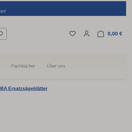
kt!
Du hast 0 Produkte auf d
0,00 €
Ware
Fachbücher
Über uns
BA Ersatzsägeblätter