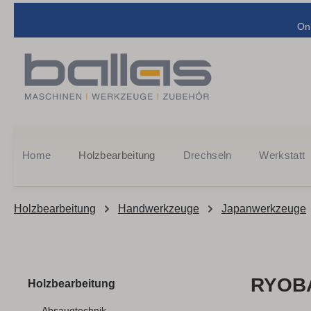
m Hauptinhalt springen
Zur Suche springen
Zur Hauptnavigation springen
On
Home
Holzbearbeitung
Drechseln
Werkstatt
Holzbearbeitung
Handwerkzeuge
Japanwerkzeuge
RYOBA
Holzbearbeitung
Absaugtechnik