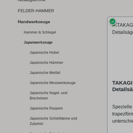
FELDER-HAMMER
✓
Handwerkzeuge
Hammer & Schlegel
Japanwerkzeuge
Japanische Hobel
Japanische Hämmer
Japanische Meißel
TAKAGI 
Japanische Messwerkzeuge
Detailsä
Japanische Nagel- und
185 mm
Brecheisen
Spezielle 
Japanische Raspeln
trapezför
Japanische Schleifsteine und
unterschi
Zubehör
Trenn- u