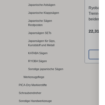
Hersteller
Japanische Astsägen
Ryoba mit
Produktve
Japanische Klappsägen
Trenn- un
Garden B
beiden un
1742 NB 
Japanische Sägen
Verzahnu
Restposten
vielfälti
Reguläre
22,31 €
Japansägen SETs
sonst 2 
Japansägen für Gips,
geeignet 
Kunststoff und Metall
die Resta
Möbelher
KATABA Sägen
Sägearbe
RYOBA Sägen
tige Trap
Sonstige japanische Sägen
geschlif
Ausführu
Werkzeugpflege
induktion
PICA-Dry Markierstifte
HRCDie In
eine sehr
Schraubendreher
Lebensdau
Sonstige Handwerkzeuge
einfacher