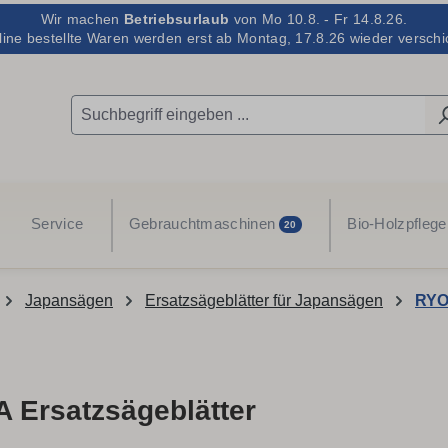
Wir machen
Betriebsurlaub
von Mo 10.8. - Fr 14.8.26.
line bestellte Waren werden erst ab Montag, 17.8.26 wieder verschic
Service
Gebrauchtmaschinen
Bio-Holzpflege
20
Japansägen
Ersatzsägeblätter für Japansägen
RYO
 Ersatzsägeblätter