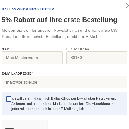
 /
jaQuerschnitte ja "Marke / Hersteller /
 spezieller Verzahnung für
Hervorragend geeignet für
BALLAS-SHOP NEWSLETTER
rantwortlicher:Tool &
Produktverantwortlicher:T
d Gehrungsarbeiten. Die
Tischlerei und Holzbearb
5% Rabatt auf Ihre erste Bestellung
.V.Lagedijkerweg 13N,
Garden B.V.Lagedijkerwe
terschiedlichen
geeignet für:Holz- und
SchagenNiederlande
1742 NB SchagenNiederl
Melden Sie sich für unseren Newsletter an und erhalten Sie 5%
ngen ermöglichen
Plattenmaterialien wie MDF
Rabatt auf Ihre nächste Bestellung, direkt per E-Mail.
ge Anwendungen, für die man
und
r Preis:
Regulärer Preis:
22,31 €
Ryoba benötigen würde.Auch
SperrholzBesonderheiten
(optional)
NAME
PLZ
für:Den Innenausbau,
g - induktionsgehärtet auf 
urierung und
HRCDie Induktionshärtung
stellungFeine
eine sehr lange
Details
Details
itenBesonderheiten:Beidsei
LebensdauerTrapezverzah
E-MAIL-ADRESSE
*
ezverzahnung, dreiseitig
allgemeine Tischlerarbeite
fen in GROBER und FEINER
sauberes Ergebnis
ngVerzahnung -
erfordernDreiecksverzahn
Ich willige ein, dass mich Ballas-Shop per E-Mail über Neuigkeiten,
sgehärtet auf 68 bis 71
LängsschnitteAufsteigend
Aktionen und allgemeines Marketing informiert. Die Abmeldung ist
duktionshärtung garantiert
Ende der Klinge - vereinfa
jederzeit über den Link in jeder E-Mail möglich.
 lange
Schnittbeginn und ermögli
erBefestigung mittels
effizientes SägenBefestigu
 Druckknopftechnologie
Schraubverbindung Lieferumfang