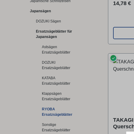
Japanische Schnitzeisen
geeignet 
Reguläre
14,78 €
Sägearbe
Japansägen
tige Trap
DOZUKI Sägen
geschlif
FEINER A
Ersatzsägeblätter für
Japansägen
induktion
HRCDie In
Astsägen
eine sehr
Ersatzsägeblätter
✓
Lebensdau
DOZUKI
einfacher
Ersatzsägeblätter
Lieferumf
KATABA
Sägeblatt
Ersatzsägeblätter
Technisch
Klappsägen
mmBlatts
Ersatzsägeblätter
0,50 mmTP
RYOBA
25Feinhe
Ersatzsägeblätter
FEINVer
TAKAGI 
trapezför
Sonstige
Quersch
Ersatzsägeblätter
neinQuerschni
240 mm