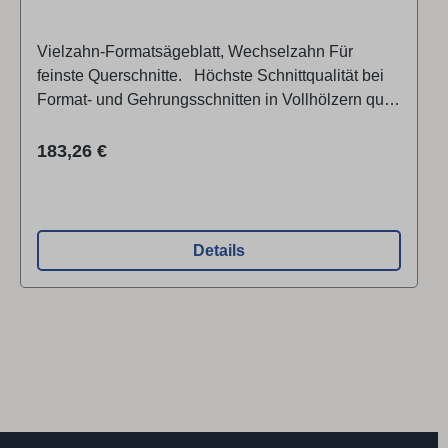
Vielzahn-Formatsägeblatt, Wechselzahn Für
feinste Querschnitte. Höchste Schnittqualität bei
Format- und Gehrungsschnitten in Vollhölzern quer
zur Faser, bei be­schichteten Plattenwerkstoffen
und Furnieren im Bündel. Weiterer Einsatz
Regulärer Preis:
183,26 €
für: Hartfaserplatten, MDF, Parkett, Pressholz,
Resopal, Schichtplatten, Sperrholzplatten,
Verbundplatten Zahnform: Wechselzahn
Schneidenqualität ● HW (Hartmetall) Bis zu 20-
Details
fache Standzeit durch Hartmetall-Schneiden.