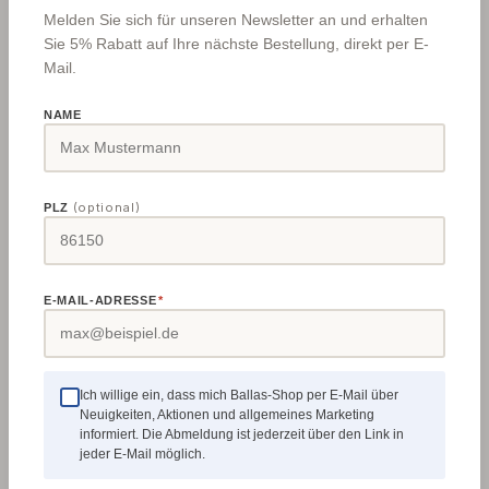
Vielzahn-Formatsägeblatt, Wechselzahn Für
Melden Sie sich für unseren Newsletter an und erhalten
feinste Querschnitte. Höchste Schnittqualität bei
Sie 5% Rabatt auf Ihre nächste Bestellung, direkt per E-
Format- und Gehrungsschnitten in Vollhölzern quer
Mail.
zur Faser, bei be­schichteten Plattenwerkstoffen
und Furnieren im Bündel. Weiterer Einsatz
NAME
Regulärer Preis:
133,28 €
für: Hartfaserplatten, MDF, Parkett, Pressholz,
Resopal, Schichtplatten, Sperrholzplatten,
Verbundplatten Zahnform: Wechselzahn
(optional)
PLZ
Schneidenqualität ● HW (Hartmetall) Bis zu 20-
Details
fache Standzeit durch Hartmetall-Schneiden.
E-MAIL-ADRESSE
*
⏱
495347-63
Ich willige ein, dass mich Ballas-Shop per E-Mail über
Neuigkeiten, Aktionen und allgemeines Marketing
informiert. Die Abmeldung ist jederzeit über den Link in
jeder E-Mail möglich.