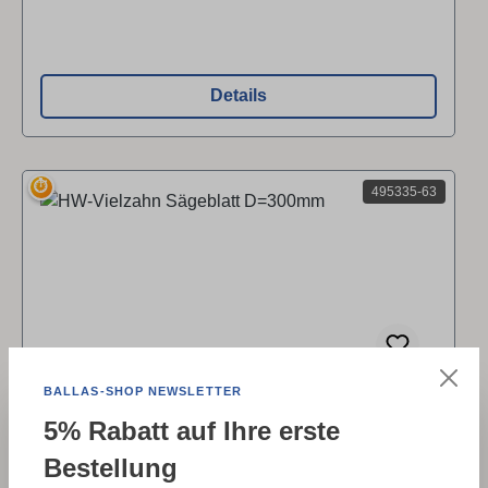
für: Hartfaserplatten, MDF, Parkett, Pressholz,
Resopal, Schichtplatten, Sperrholzplatten,
Verbundplatten Zahnform: Wechselzahn
Schneidenqualität ● HW (Hartmetall) Bis zu 20-
Details
fache Standzeit durch Hartmetall-Schneiden.
⏱
495335-63
BALLAS-SHOP NEWSLETTER
HW-Vielzahn Sägeblatt D=300mm
5% Rabatt auf Ihre erste
Bestellung