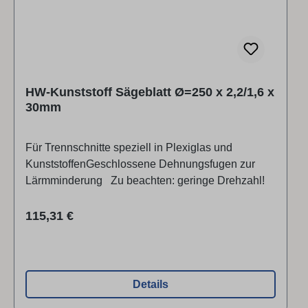
HW-Kunststoff Sägeblatt Ø=250 x 2,2/1,6 x
30mm
Für Trennschnitte speziell in Plexiglas und
KunststoffenGeschlossene Dehnungsfugen zur
Lärmminderung Zu beachten: geringe Drehzahl!
Regulärer Preis:
115,31 €
Details