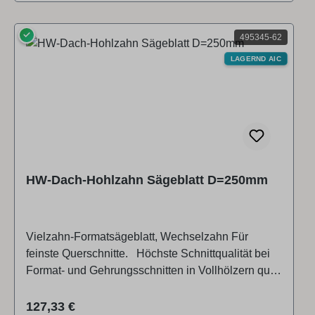
✓
495345-62
LAGERND AIC
HW-Dach-Hohlzahn Sägeblatt D=250mm
Vielzahn-Formatsägeblatt, Wechselzahn Für
feinste Querschnitte. Höchste Schnittqualität bei
Format- und Gehrungsschnitten in Vollhölzern quer
zur Faser, bei be­schichteten Plattenwerkstoffen
und Furnieren im Bündel. Weiterer Einsatz
Regulärer Preis:
127,33 €