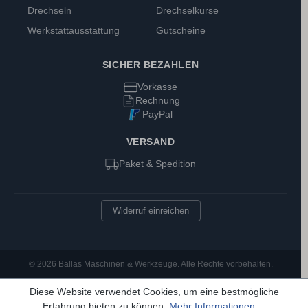
Drechseln
Drechselkurse
Werkstattausstattung
Gutscheine
SICHER BEZAHLEN
Vorkasse
Rechnung
PayPal
VERSAND
Paket & Spedition
Widerruf einreichen
© 2026 Ballas Maschinen & Werkzeuge. Alle Rechte vorbehalten.
Diese Website verwendet Cookies, um eine bestmögliche
Erfahrung bieten zu können.
Mehr Informationen ...