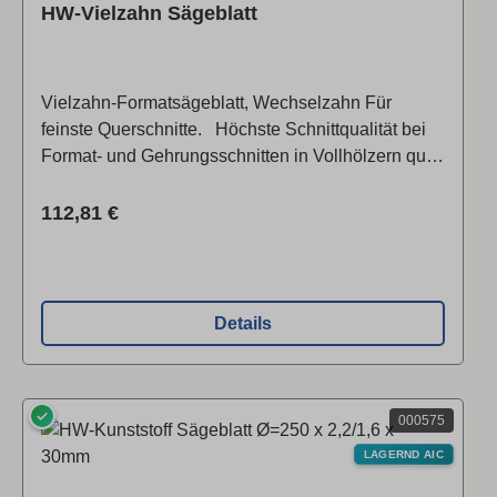
HW-Vielzahn Sägeblatt
Vielzahn-Formatsägeblatt, Wechselzahn Für
feinste Querschnitte. Höchste Schnittqualität bei
Format- und Gehrungsschnitten in Vollhölzern quer
zur Faser, bei be­schichteten Plattenwerkstoffen
und Furnieren im Bündel. Weiterer Einsatz
Regulärer Preis:
112,81 €
für: Hartfaserplatten, MDF, Parkett, Pressholz,
Resopal, Schichtplatten, Sperrholzplatten,
Verbundplatten Zahnform: Wechselzahn
Schneidenqualität ● HW (Hartmetall) Bis zu 20-
Details
fache Standzeit durch Hartmetall-Schneiden.
✓
000575
LAGERND AIC