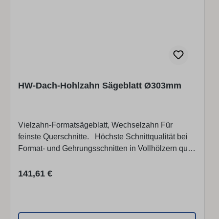
HW-Dach-Hohlzahn Sägeblatt Ø303mm
Vielzahn-Formatsägeblatt, Wechselzahn Für
feinste Querschnitte. Höchste Schnittqualität bei
Format- und Gehrungsschnitten in Vollhölzern quer
zur Faser, bei be­schichteten Plattenwerkstoffen
und Furnieren im Bündel. Weiterer Einsatz
Regulärer Preis:
141,61 €
für: Hartfaserplatten, MDF, Parkett, Pressholz,
Resopal, Schichtplatten, Sperrholzplatten,
Verbundplatten Zahnform: Wechselzahn
Schneidenqualität ● HW (Hartmetall) Bis zu 20-