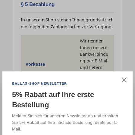
§ 5 Bezahlung
In unserem Shop stehen Ihnen grundsätzlich
die folgenden Zahlungsarten zur Verfügung:
Wir nennen
Ihnen unsere
Bankverbindu
ng per E-Mail
Vorkasse
und liefern
die Ware nach
Zahlungseing
BALLAS-SHOP NEWSLETTER
ang.
5% Rabatt auf Ihre erste
Im
Bestellung
Bestellprozess
werden Sie
Melden Sie sich für unseren Newsletter an und erhalten
auf die
Sie 5% Rabatt auf Ihre nächste Bestellung, direkt per E-
Webseite von
Mail.
PayPal