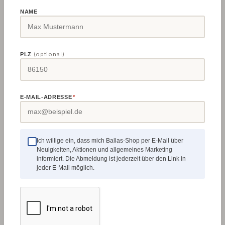
weitergeleitet.
NAME
PayPal
Die
Zahlungstrans
aktion wird
unmittelbar
(optional)
PLZ
nach
Bestellung
automatisch
durchgeführt.
E-MAIL-ADRESSE
*
Zahlung nach
Erhalt der
Ware und
Ich willige ein, dass mich Ballas-Shop per E-Mail über
Rechnung per
Neuigkeiten, Aktionen und allgemeines Marketing
Überweisung.
informiert. Die Abmeldung ist jederzeit über den Link in
jeder E-Mail möglich.
Wir behalten
Rechnung
uns vor, Kauf
auf Rechnung
nur nach
erfolgreicher