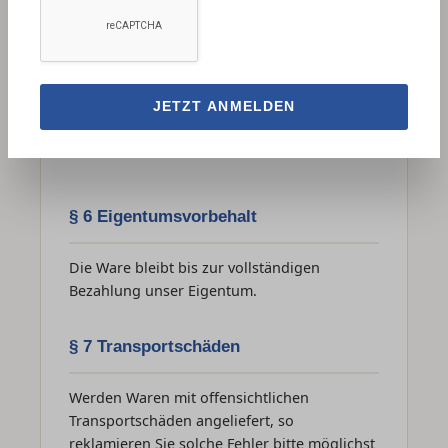
Bonitätsprüfu
ng
anzubieten.
Bei Abholung
in unserem
JETZT ANMELDEN
Barzahlung
Geschäft in
Aichach.
§ 6 Eigentumsvorbehalt
Die Ware bleibt bis zur vollständigen
Bezahlung unser Eigentum.
§ 7 Transportschäden
Werden Waren mit offensichtlichen
Transportschäden angeliefert, so
reklamieren Sie solche Fehler bitte möglichst