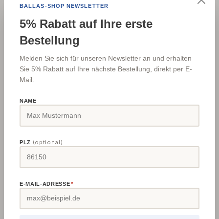
BALLAS-SHOP NEWSLETTER
5% Rabatt auf Ihre erste
Bestellbar
Derzeit nicht lagernd
Bestellung
Versand
Paketdienst
Melden Sie sich für unseren Newsletter an und erhalten
Sie 5% Rabatt auf Ihre nächste Bestellung, direkt per E-
Versandkosten DE/AT
1,95 € (Verpackungspauschale)
€
Mail.
Lieferzeit
Lieferzeit anfragen
NAME
Internationale Versandkosten siehe
Versand & Zahlung
Produkt Anzahl: Gib den gewünschten Wert e
In den Warenkorb
(optional)
PLZ
Zum Merkzettel hinzufügen
Produktnummer:
5514592
E-MAIL-ADRESSE
*