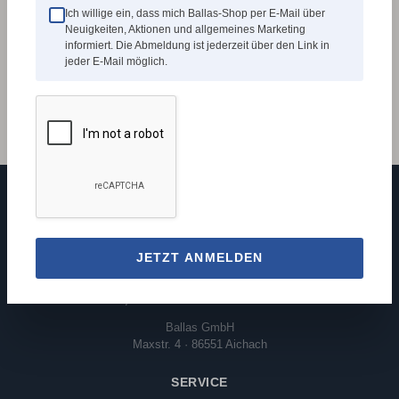
Beschreibung
Ich willige ein, dass mich Ballas-Shop per E-Mail über
Neuigkeiten, Aktionen und allgemeines Marketing
HerstellerSCM Group S.p.A Div. MINIMAXVia Casale
informiert. Die Abmeldung ist jederzeit über den Link in
450, 47826 Villa Verucchio (RN),
jeder E-Mail möglich.
Italienminimax@scmgroup.com
Mehr
JETZT ANMELDEN
+49 (0)8251 87 99-0
Mo-Fr, 08:30 - 12:30 & 13:00 - 17:00 Uhr
Ballas GmbH
Maxstr. 4 · 86551 Aichach
SERVICE