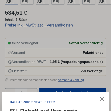
Regulärer Preis:
534,51 €
Inhalt:
1 Stück
Preise inkl. MwSt. zzgl. Versandkosten
Online verfuegbar
Sofort versandfertig
Versand
Paketdienst
Versandkosten DE/AT
1,95 € (Verpackungspauschale)
€
Lieferzeit
2-4 Werktage
Internationale Versandkosten siehe
Versand & Zahlung
Produkt Anzahl: Gib den gewünschten Wert e
In den Warenkorb
BALLAS-SHOP NEWSLETTER
Zum Merkzettel hinzufügen