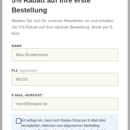
5% Rabatt auf Ihre erste
Produktnummer:
497824
Bestellung
Hersteller-Art.-Nr.:
DDHDML200N-FCBN
Melden Sie sich für unseren Newsletter an und erhalten
Sie 5% Rabatt auf Ihre nächste Bestellung, direkt per E-
Mail.
Beschreibung
NAME
Der bewährte DML-200N Langsamläufer im SET mit
einer zusätzlichen CBN-Scheibe mit seitlicher
Beschichtung und passender Redu…
Mehr
(optional)
PLZ
E-MAIL-ADRESSE
*
Produktgalerie überspringen
Zubehoer
Ich willige ein, dass mich Ballas-Shop per E-Mail über
Neuigkeiten, Aktionen und allgemeines Marketing