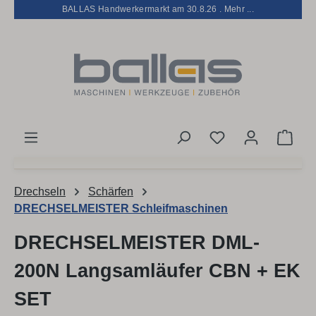
BALLAS Handwerkermarkt am 30.8.26 . Mehr ...
Zum Hauptinhalt springen
Du hast 0 Produk
Ware
Drechseln
Schärfen
DRECHSELMEISTER Schleifmaschinen
DRECHSELMEISTER DML-
200N Langsamläufer CBN + EK
SET