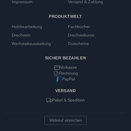
Impressum
Versand & Zahlung
erforderlich sein!Produktangaben: Scheiben-
Ø | Breite B Technische Daten Material:
StahlBohrungs-Ø 32 mmBreite 32 bzw. 40
PRODUKTWELT
mmScheiben-Ø 150 bzw. 200 mmKörnung
Holzbearbeitung
Fachbücher
minimal gröber als die Standard CBN
Drechseln
Drechselkurse
Beschichtung der DRECHSELMEISTER
Werkstattausstattung
Gutscheine
CBN Schleifscheiben Marke / Hersteller /
Produktverantwortlicher:Neureiter Maschinen
GmbHKellau 167, 5431 KuchlÖsterreich
SICHER BEZAHLEN
Vorkasse
Rechnung
PayPal
VERSAND
Paket & Spedition
Widerruf einreichen