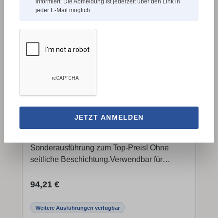
informiert. Die Abmeldung ist jederzeit über den Link in
Varianten
DDHCBN15032-B
jeder E-Mail möglich.
DRECHSELMEISTER CBN
JETZT ANMELDEN
Schleifscheiben in Sonderausführung
Europäisches Qualitätsprodukt in
Sonderausführung zum Top-Preis! Ohne
seitliche Beschichtung.Verwendbar für
Schleifbock und DrechselbankKaum Wärme-
und FunkenbildungKaum Verschleiß beim
Regulärer Preis:
94,21 €
Schleifen von HSS WerkzeugenHalten ihre
Form – kein Abziehen / Abrichten
Weitere Ausführungen verfügbar
erforderlichLängere Standzeit der