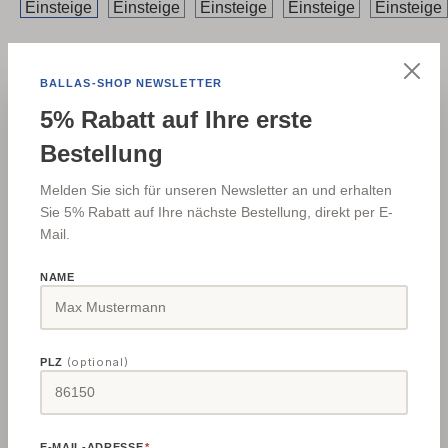
Regulärer Preis:
425,42 €
Inhalt:
1 Stück
BALLAS-SHOP NEWSLETTER
Preise inkl. MwSt. zzgl. Versandkosten
5% Rabatt auf Ihre erste
Bestellung
Online verfuegbar
Sofort versandfertig
Melden Sie sich für unseren Newsletter an und erhalten
Sie 5% Rabatt auf Ihre nächste Bestellung, direkt per E-
Versand
Paketdienst
Mail.
Versandkosten DE/AT
1,95 € (Verpackungspauschale)
€
NAME
Lieferzeit
2-4 Werktage
Internationale Versandkosten siehe
Versand & Zahlung
(optional)
PLZ
Produkt Anzahl: Gib den gewünschten Wert e
In den Warenkorb
Zum Merkzettel hinzufügen
E-MAIL-ADRESSE
*