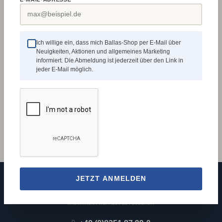
Produktnummer:
009351
Hersteller-Art.-Nr.:
DC281NK
Ich willige ein, dass mich Ballas-Shop per E-Mail über
Neuigkeiten, Aktionen und allgemeines Marketing
informiert. Die Abmeldung ist jederzeit über den Link in
jeder E-Mail möglich.
Beschreibung
Jetzt zum SETPREIS! Von Drechslermeister
Baumann sorgfältig zusammengestellt wird dieses 6-
teilige Set in CRYOGENIC - Ausfüh…
Mehr
JETZT ANMELDEN