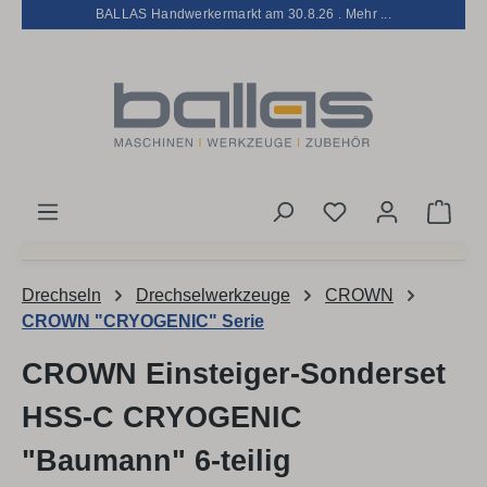
BALLAS Handwerkermarkt am 30.8.26 . Mehr ...
Zum Hauptinhalt springen
Du hast 0 Produk
Ware
Drechseln
Drechselwerkzeuge
CROWN
CROWN "CRYOGENIC" Serie
CROWN Einsteiger-Sonderset
HSS-C CRYOGENIC
"Baumann" 6-teilig