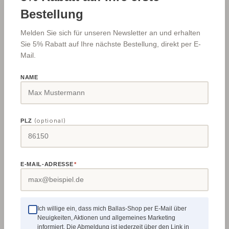
https://ec.europa.eu/consumers/odr/
Bestellung
Zur Teilnahme an einem
Melden Sie sich für unseren Newsletter an und erhalten
Streitbeilegungsverfahren vor einer
Sie 5% Rabatt auf Ihre nächste Bestellung, direkt per E-
Verbraucherschlichtungsstelle sind wir nicht
Mail.
verpflichtet und nehmen auch nicht teil.
NAME
(optional)
PLZ
Haftungsausschluss für Links
Bei direkten oder indirekten Links, die
E-MAIL-ADRESSE
*
außerhalb unseres Verantwortungsbereiches
liegen, würde eine Haftungsverpflichtung
ausschließlich in dem Fall in Kraft treten, in
dem wir von den Inhalten Kenntnis haben und
Ich willige ein, dass mich Ballas-Shop per E-Mail über
es uns technisch möglich und zumutbar wäre,
Neuigkeiten, Aktionen und allgemeines Marketing
die Nutzung im Falle rechtswidriger Inhalte zu
informiert. Die Abmeldung ist jederzeit über den Link in