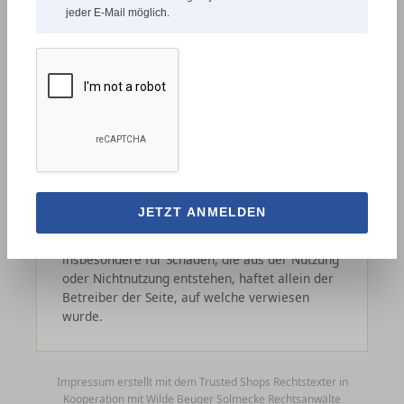
verhindern.
jeder E-Mail möglich.
Wir erklären hiermit ausdrücklich, dass zum
Zeitpunkt der Linksetzung keine illegalen
Inhalte auf den verlinkten Seiten erkennbar
waren.
Auf die aktuelle und zukünftige Gestaltung, die
Inhalte oder die Urheberschaft der verlinkten
Seiten haben wir keinen Einfluss. Deshalb
distanzieren wir uns hiermit ausdrücklich von
allen Inhalten aller verlinkten Seiten, die nach
JETZT ANMELDEN
der Linksetzung verändert wurden. Für illegale,
fehlerhafte oder unvollständige Inhalte und
insbesondere für Schäden, die aus der Nutzung
oder Nichtnutzung entstehen, haftet allein der
Betreiber der Seite, auf welche verwiesen
wurde.
Impressum erstellt mit dem Trusted Shops Rechtstexter in
Kooperation mit Wilde Beuger Solmecke Rechtsanwälte