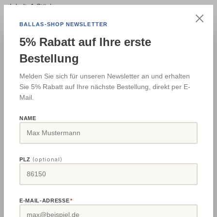
Inhalt:
1 Stück
Preise inkl. MwSt. zzgl. Versandkosten
BALLAS-SHOP NEWSLETTER
5% Rabatt auf Ihre erste
Lagernd in AIC
Sofort versandfertig
Bestellung
Versand
Paketdienst
Melden Sie sich für unseren Newsletter an und erhalten
Sie 5% Rabatt auf Ihre nächste Bestellung, direkt per E-
Versandkosten DE/AT
1,95 € (Verpackungspauschale)
€
Mail.
Lieferzeit
2-4 Werktage
NAME
Internationale Versandkosten siehe
Versand & Zahlung
Produkt Anzahl: Gib den gewünschten Wert e
In den Warenkorb
(optional)
PLZ
Zum Merkzettel hinzufügen
Produktnummer:
497116
E-MAIL-ADRESSE
*
Hersteller-Art.-Nr.:
DZST-BIG