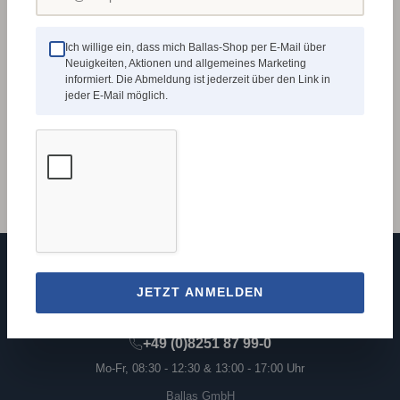
Ich willige ein, dass mich Ballas-Shop per E-Mail über
Neuigkeiten, Aktionen und allgemeines Marketing
Beschreibung
informiert. Die Abmeldung ist jederzeit über den Link in
jeder E-Mail möglich.
Dieses Set bietet eine ideale Grundlage für die Arbeit
an größeren Werkstücken und Drechselprojekten im
Längs- und Querholz.…
Mehr
JETZT ANMELDEN
+49 (0)8251 87 99-0
Mo-Fr, 08:30 - 12:30 & 13:00 - 17:00 Uhr
Ballas GmbH