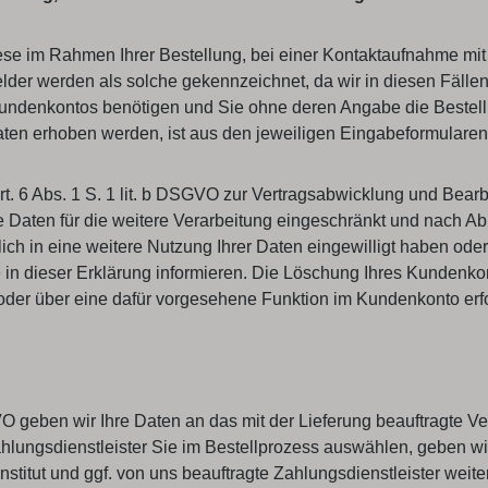
 im Rahmen Ihrer Bestellung, bei einer Kontaktaufnahme mit un
tfelder werden als solche gekennzeichnet, da wir in diesen Fäll
undenkontos benötigen und Sie ohne deren Angabe die Bestellu
en erhoben werden, ist aus den jeweiligen Eingabeformularen e
t. 6 Abs. 1 S. 1 lit. b DSGVO zur Vertragsabwicklung und Bearb
Daten für die weitere Verarbeitung eingeschränkt und nach Abl
klich in eine weitere Nutzung Ihrer Daten eingewilligt haben 
Sie in dieser Erklärung informieren. Die Löschung Ihres Kundenk
oder über eine dafür vorgesehene Funktion im Kundenkonto erf
GVO geben wir Ihre Daten an das mit der Lieferung beauftragte V
Zahlungsdienstleister Sie im Bestellprozess auswählen, geben w
nstitut und ggf. von uns beauftragte Zahlungsdienstleister wei