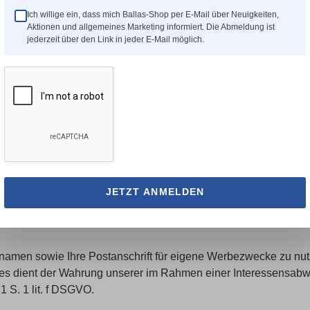
Ich willige ein, dass mich Ballas-Shop per E-Mail über Neuigkeiten,
Aktionen und allgemeines Marketing informiert. Die Abmeldung ist
jederzeit über den Link in jeder E-Mail möglich.
 wir die hierfür erforderlichen oder gesondert von Ihnen mitg
 1 S. 1 lit. a DSGVO zuzusenden.
 kann entweder durch eine Nachricht an die unten beschriebene
Ihre E-Mail-Adresse aus der Empfängerliste, soweit Sie nicht a
JETZT ANMELDEN
de Datenverwendung vorbehalten, die gesetzlich erlaubt ist und 
hnamen sowie Ihre Postanschrift für eigene Werbezwecke zu nu
Dies dient der Wahrung unserer im Rahmen einer Interessensab
 S. 1 lit. f DSGVO.