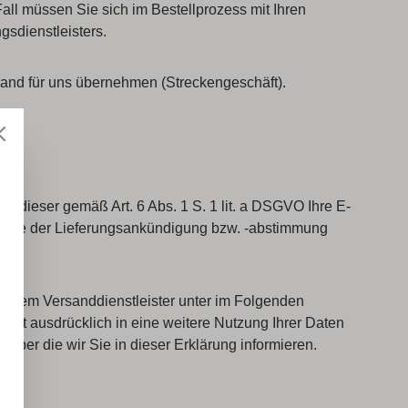
all müssen Sie sich im Bestellprozess mit Ihren
sdienstleisters.
rsand für uns übernehmen (Streckengeschäft).
nd dieser gemäß Art. 6 Abs. 1 S. 1 lit. a DSGVO Ihre E-
wecke der Lieferungsankündigung bzw. -abstimmung
er dem Versanddienstleister unter im Folgenden
icht ausdrücklich in eine weitere Nutzung Ihrer Daten
über die wir Sie in dieser Erklärung informieren.