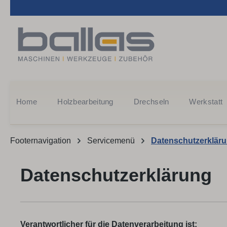
m Hauptinhalt springen
Zur Suche springen
Zur Hauptnavigation springen
Home
Holzbearbeitung
Drechseln
Werkstatt
Footernavigation
Servicemenü
Datenschutzerklär
Datenschutzerklärung
Verantwortlicher für die Datenverarbeitung ist: