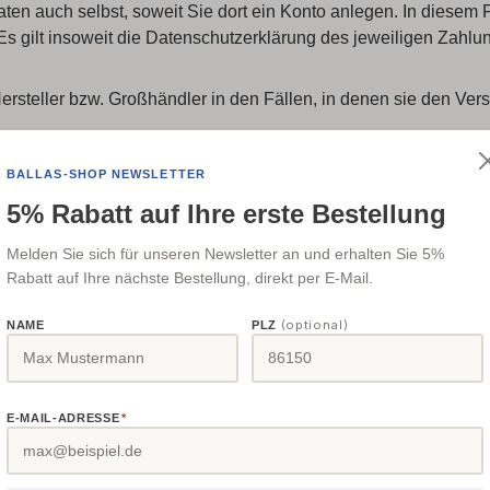
en auch selbst, soweit Sie dort ein Konto anlegen. In diesem F
 gilt insoweit die Datenschutzerklärung des jeweiligen Zahlung
ersteller bzw. Großhändler in den Fällen, in denen sie den Ve
BALLAS-SHOP NEWSLETTER
5% Rabatt auf Ihre erste Bestellung
Ihre ausdrückliche Einwilligung erteilt haben, geben wir aufgru
Melden Sie sich für unseren Newsletter an und erhalten Sie 5%
sanddienstleister weiter, damit dieser vor Zustellung zum Z
Rabatt auf Ihre nächste Bestellung, direkt per E-Mail.
(optional)
NAME
PLZ
 die unten beschriebene Kontaktmöglichkeit oder direkt gegenüb
rruf löschen wir Ihre hierfür angegebenen Daten, soweit Sie n
de Datenverwendung vorbehalten, die gesetzlich erlaubt ist und 
E-MAIL-ADRESSE
*